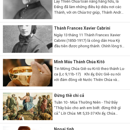
Lạy Thiên Chúa toàn năng hằng hữu, là
Đấng đã làm những điều kỳ diệu nơi các
Thánh, với ơn Chúa trợ giúp, Thánh André
đã kiên trì noi gương Chúa Giêsu Kytô,
sống nghèo khó và khiêm nhường, nên...
Thánh Frances Xavier Cabrini
Ngày 13 tháng 11 Thánh Frances Xavier
Cabrini (1850-1917) là công dân Hoa Kỳ
đầu tiên được phong thánh. Chính lòng tin
tưởng mãnh liệt vào sự chăm sóc yêu
thương của Thiên Chúa đã ban cho thánh
Mình Máu Thánh Chúa Kitô
nữ sức...
Tin Mừng Chúa Giê-su Ki-tô theo thánh Lu-
ca (Lc 9,11b-17) Khi ấy, Đức Giê-su nói
với đám đông về Nước Thiên Chúa và
chữa lành những ai cần được chữa. Ngày
đã bắt đầu tàn. Nhóm Mười Hai đến...
Đừng thề chi cả
Tuần 10 - Mùa Thường Niên - Thứ Bảy
“Thầy bảo cho anh em biết: đừng thề gì
cả.” Lời Chúa: Mt 5,33-37 Khi ấy, Chúa
Giêsu phán cùng các môn đệ rằng: “Các
con lại còn nghe dạy người...
Ngoại tình