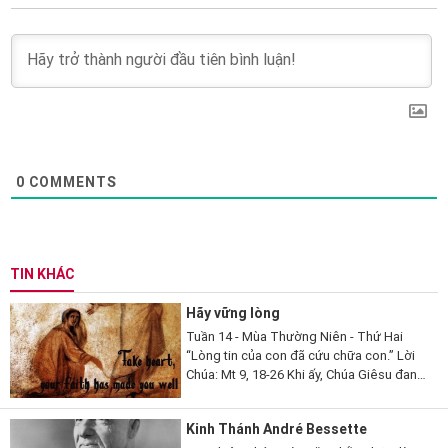
0
COMMENTS
TIN KHÁC
Hãy vững lòng
Tuần 14 - Mùa Thường Niên - Thứ Hai
“Lòng tin của con đã cứu chữa con.” Lời
Chúa: Mt 9, 18-26 Khi ấy, Chúa Giêsu đang
nói, thì có một vị kỳ mục kia đến lạy Người
mà thưa...
Kinh Thánh André Bessette