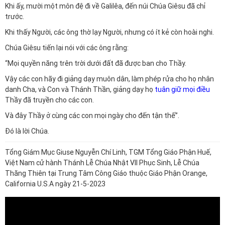
Khi ấy, mười một môn đệ đi về Galilêa, đến núi Chúa Giêsu đã chỉ
trước.
Khi thấy Người, các ông thờ lạy Người, nhưng có ít kẻ còn hoài nghi.
Chúa Giêsu tiến lại nói với các ông rằng:
“Mọi quyền năng trên trời dưới đất đã được ban cho Thầy.
Vậy các con hãy đi giảng dạy muôn dân, làm phép rửa cho họ nhân
danh Cha, và Con và Thánh Thần, giảng dạy họ
tuân giữ mọi điều
Thầy đã truyền cho các con.
Và đây Thầy ở cùng các con mọi ngày cho đến tận thế”.
Ðó là lời Chúa.
Tổng Giám Mục Giuse Nguyễn Chí Linh, TGM Tổng Giáo Phận Huế,
Việt Nam cử hành Thánh Lễ Chúa Nhật VII Phục Sinh, Lễ Chúa
Thăng Thiên tại Trung Tâm Công Giáo thuộc Giáo Phận Orange,
California U.S.A ngày 21-5-2023