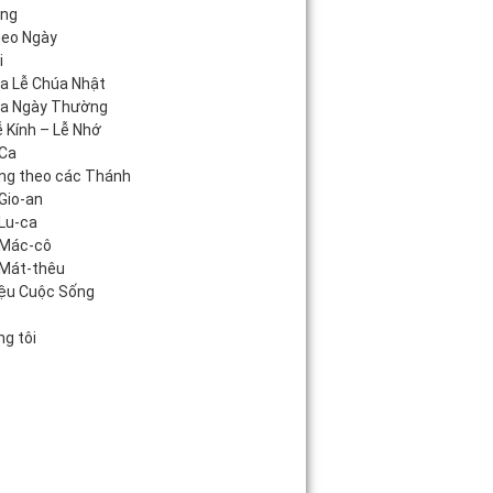
áng
heo Ngày
i
úa Lễ Chúa Nhật
úa Ngày Thường
 Kính – Lễ Nhớ
Ca
ng theo các Thánh
Gio-an
Lu-ca
 Mác-cô
Mát-thêu
iệu Cuộc Sống
c
g tôi