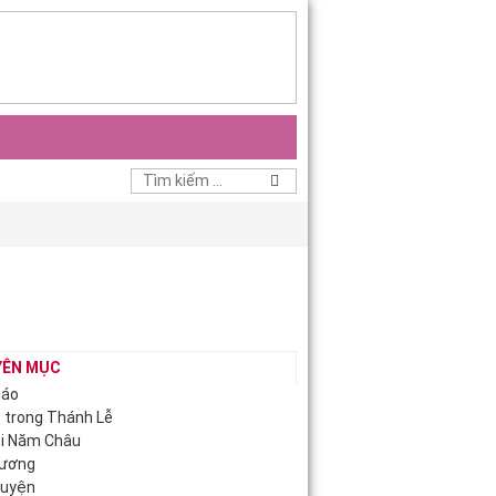
YÊN MỤC
iáo
c trong Thánh Lễ
ội Năm Châu
Hương
guyện