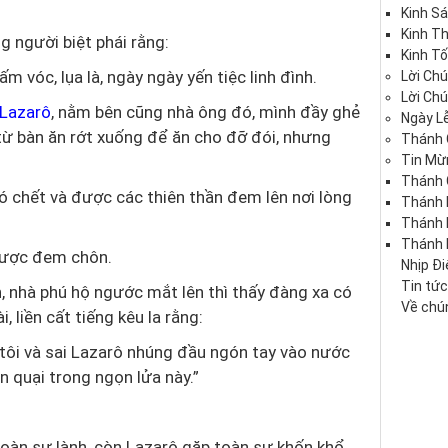
Kinh S
Kinh T
g người biệt phái rằng:
Kinh Tố
m vóc, lụa là, ngày ngày yến tiệc linh đình.
Lời Ch
Lời Ch
 Lazarô
, nằm bên cũng nhà ông đó, mình đầy ghẻ
Ngày Lễ
ừ bàn ăn rớt xuống để ăn cho đỡ đói, nhưng
Thánh 
Tin Mừ
Thánh 
ó chết và được các thiên thần đem lên nơi lòng
Thánh 
Thánh
Thánh 
được đem chôn.
Nhịp Đ
Tin tứ
h, nhà phú hộ ngước mắt lên thì thấy đàng xa có
Về chún
 liền cất tiếng kêu la rằng:
tôi và sai Lazarô nhúng đầu ngón tay vào nước
ằn quại trong ngọn lửa này.”
toàn sự lành, còn Lazarô gặp toàn sự khốn khổ.