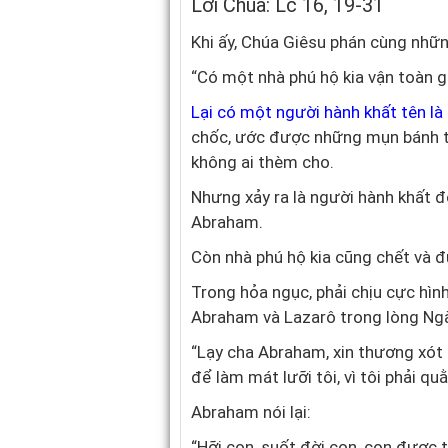
Lời Chúa: Lc 16, 19-31
Khi ấy, Chúa Giêsu phán cùng nhữn
“Có một nhà phú hộ kia vận toàn gấ
Lại có một người hành khất tên là
chốc, ước được những mụn bánh t
không ai thèm cho.
Nhưng xảy ra là người hành khất đ
Abraham.
Còn nhà phú hộ kia cũng chết và 
Trong hỏa ngục, phải chịu cực hìn
Abraham và Lazarô trong lòng Ngài,
“Lạy cha Abraham, xin thương xót 
để làm mát lưỡi tôi, vì tôi phải qu
Abraham nói lại:
“Hỡi con, suốt đời con, con được 