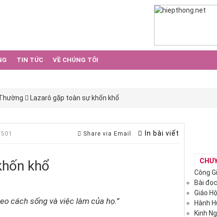
NG
TIN TỨC
VỀ CHÚNG TÔI
 Thường
Lazarô gặp toàn sự khốn khổ
In bài viết
 501
Share via Email
CHU
khốn khổ
Công G
Bài đọ
Giáo H
heo cách sống và việc làm của họ.”
Hành 
Kinh N