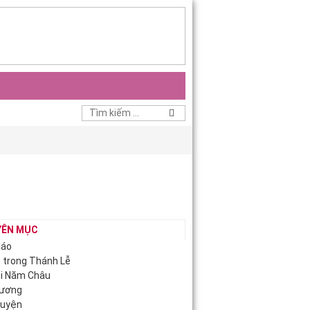
YÊN MỤC
iáo
c trong Thánh Lễ
ội Năm Châu
Hương
guyện