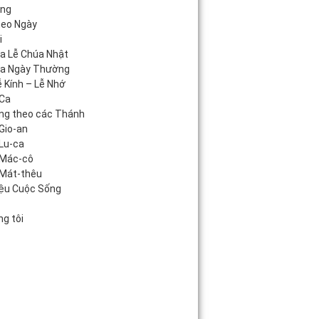
áng
heo Ngày
i
úa Lễ Chúa Nhật
úa Ngày Thường
 Kính – Lễ Nhớ
Ca
ng theo các Thánh
Gio-an
Lu-ca
 Mác-cô
Mát-thêu
iệu Cuộc Sống
c
g tôi