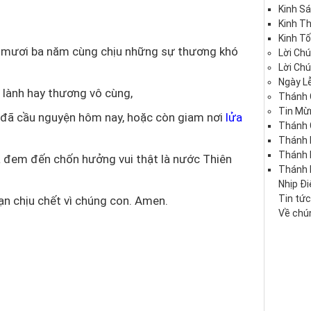
Kinh S
Kinh T
Kinh Tố
a mươi ba năm cùng chịu những sự thương khó
Lời Ch
.
Lời Ch
Ngày Lễ
n lành hay thương vô cùng,
Thánh 
Tin Mừ
n đã cầu nguyện hôm nay, hoặc còn giam nơi
lửa
Thánh 
Thánh 
Thánh
mà đem đến chốn hưởng vui thật là nước Thiên
Thánh 
Nhịp Đ
Tin tứ
ạn chịu chết vì chúng con. Amen.
Về chún