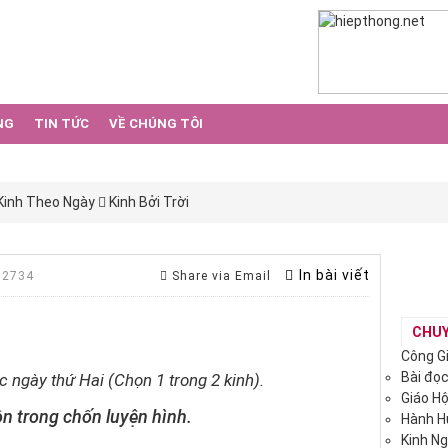
NG
TIN TỨC
VỀ CHÚNG TÔI
Kinh Theo Ngày
Kinh Bởi Trời
In bài viết
 2734
Share via Email
CHU
Công G
Bài đọ
c ngày thứ Hai (Chọn 1 trong 2 kinh).
Giáo H
ồn trong chốn luyện hình.
Hành 
Kinh N