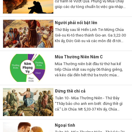
cử hành lễ Vượt Qua. Phụng vụ Mùa Chay
giúp các dự tòng chuẩn bị việc gia nhập
đạo, qua những giai đoạn khác nhau. Mùa
Chay cũng là thời gian...
Người phải nổi bật lên
Thứ Bảy sau lễ Hiển Linh Tin Mừng Chúa
Giê-su Ki-tô theo thánh Gio-an. Ga 3,22-30
Khi ấy, Đức Giê-su và các môn đệ đi tới
miền Giu-đê. Người ở lại nơi ấy với các
ông và làm phép rửa. Còn...
Mùa Thường Niên Năm C
Mùa Thường niên bắt đầu từ thứ hai kế
tiếp Chúa nhật sau ngày 06 tháng giêng,
và kéo dài đến hết thứ ba trước mùa
Chay; rồi lại bắt đầu từ thứ hai sau Chúa
nhật lễ Hiện xuống và...
Đừng thề chi cả
Tuần 10 - Mùa Thường Niên - Thứ Bảy
“Thầy bảo cho anh em biết: đừng thề gì
cả.” Lời Chúa: Mt 5,33-37 Khi ấy, Chúa
Giêsu phán cùng các môn đệ rằng: “Các
con lại còn nghe dạy người...
Ngoại tình