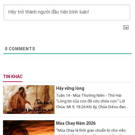
0
COMMENTS
TIN KHÁC
Hãy vững lòng
Tuần 14 - Mùa Thường Niên - Thứ Hai
“Lòng tin của con đã cứu chữa con.” Lời
Chúa: Mt 9, 18-26 Khi ấy, Chúa Giêsu đang
nói, thì có một vị kỳ mục kia đến lạy Người
mà thưa...
Mùa Chay Năm 2026
“Mùa Chay là thời gian chuẩn bị cho việc