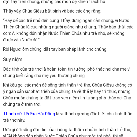
đặt tay trên chúng, nhưng các môn đệ khiển trách họ.
Thấy vậy, Chúa Giêsu bất bình và bảo các ông rằng:
“Hãy để các trẻ nhỏ đến cùng Thầy, đừng ngăn cản chúng, vì Nước
Thiên Chúa là của những người giống như chúng. Thầy bảo thật các
con: Ai không đón nhận Nước Thiên Chúa như trẻ nhỏ, sẽ không
được vào Nước đó.”
Rồi Người ôm chúng, đặt tay ban phép lành cho chúng.
Suy niệm
Đặc tính của trẻ thơ là hoàn toàn tin tưởng, phó thác nơi cha mẹ vì
chúng biết rằng cha mẹ yêu thương chúng.
Khi kêu gọi các môn đệ sống tinh thần trẻ thơ, Chúa Giêsu không có
ý ngăn cản sự phát triển của chúng ta về thể lý hay tri thức, nhưng
Chúa muốn chúng ta đặt trọn vẹn niềm tin tưởng phó thác nơi Cha
chúng ta ở trên trời.
Thánh nữ Têrêxa Hài Đồng
là vị thánh gương đặc biệt cho tinh thần
trẻ thơ này.
Ước gì đời sống đức tin của chúng ta thấm nhuần tinh thần trẻ thơ,
vì “Ai không đón nhận Nước Thiên Chúa như một trẻ nhỏ, thì sẽ