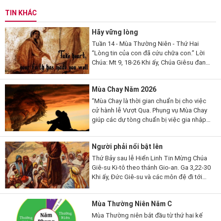
TIN KHÁC
Hãy vững lòng
Tuần 14 - Mùa Thường Niên - Thứ Hai
“Lòng tin của con đã cứu chữa con.” Lời
Chúa: Mt 9, 18-26 Khi ấy, Chúa Giêsu đang
nói, thì có một vị kỳ mục kia đến lạy Người
mà thưa...
Mùa Chay Năm 2026
“Mùa Chay là thời gian chuẩn bị cho việc
cử hành lễ Vượt Qua. Phụng vụ Mùa Chay
giúp các dự tòng chuẩn bị việc gia nhập
đạo, qua những giai đoạn khác nhau. Mùa
Chay cũng là thời gian...
Người phải nổi bật lên
Thứ Bảy sau lễ Hiển Linh Tin Mừng Chúa
Giê-su Ki-tô theo thánh Gio-an. Ga 3,22-30
Khi ấy, Đức Giê-su và các môn đệ đi tới
miền Giu-đê. Người ở lại nơi ấy với các
ông và làm phép rửa. Còn...
Mùa Thường Niên Năm C
Mùa Thường niên bắt đầu từ thứ hai kế