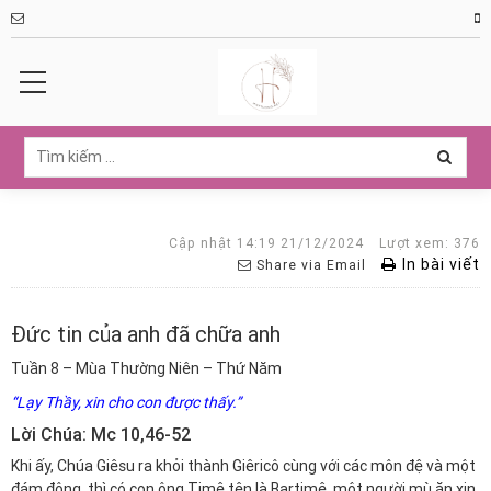
Cập nhật 14:19 21/12/2024
Lượt xem: 376
In bài viết
Share via Email
Đức tin của anh đã chữa anh
Tuần 8 – Mùa Thường Niên – Thứ Năm
“Lạy Thầy, xin cho con được thấy.”
Lời Chúa: Mc 10,46-52
Khi ấy, Chúa Giêsu ra khỏi thành Giêricô cùng với các môn đệ và một
đám đông, thì có con ông Timê tên là Bartimê, một người mù ăn xin