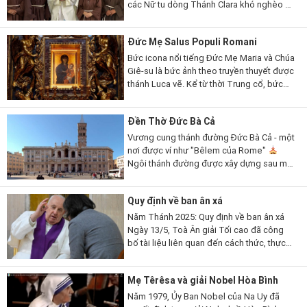
các Nữ tu dòng Thánh Clara khó nghèo ở
Zimbabwe sống ẩn dật và người bên
ngoài hầu như không gặp thấy...
Đức Mẹ Salus Populi Romani
Bức icona nổi tiếng Đức Mẹ Maria và Chúa
Giê-su là bức ảnh theo truyền thuyết được
thánh Luca vẽ. Kể từ thời Trung cổ, bức
ảnh đã được người dân Roma tôn kính đặc
biệt, những người chạy đến...
Đền Thờ Đức Bà Cả
Vương cung thánh đường Đức Bà Cả - một
nơi được ví như "Bêlem của Rome"
Ngôi thánh đường được xây dựng sau một
dấu lạ Đức Mẹ cho một trận tuyết rơi giữa
mùa hè trời Rome, nên còn...
Quy định về ban ân xá
Năm Thánh 2025: Quy định về ban ân xá
Ngày 13/5, Toà Ân giải Tối cao đã công
bố tài liệu liên quan đến cách thức, thực
hành và các nơi thánh tại Roma và trên thế
giới để lãnh...
Mẹ Têrêsa và giải Nobel Hòa Bình
Năm 1979, Ủy Ban Nobel của Na Uy đã