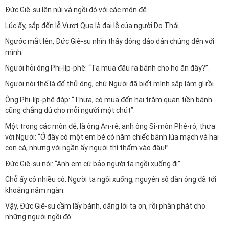
Đức Giê-su lên núi và ngồi đó với các môn đệ.
Lúc ấy, sắp đến lễ Vượt Qua là đại lễ của người Do Thái.
Ngước mắt lên, Đức Giê-su nhìn thấy đông đảo dân chúng đến với
mình.
Người hỏi ông Phi-líp-phê: “Ta mua đâu ra bánh cho họ ăn đây?”.
Người nói thế là để thử ông, chứ Người đã biết mình sắp làm gì rồi.
Ông Phi-líp-phê đáp: “Thưa, có mua đến hai trăm quan tiền bánh
cũng chẳng đủ cho mỗi người một chút”.
Một trong các môn đệ, là ông An-rê, anh ông Si-môn Phê-rô, thưa
với Người: “Ở đây có một em bé có năm chiếc bánh lúa mạch và hai
con cá, nhưng với ngần ấy người thì thấm vào đâu!”.
Đức Giê-su nói: “Anh em cứ bảo người ta ngồi xuống đi”.
Chỗ ấy có nhiều cỏ. Người ta ngồi xuống, nguyên số đàn ông đã tới
khoảng năm ngàn.
Vậy, Đức Giê-su cầm lấy bánh, dâng lời tạ ơn, rồi phân phát cho
những người ngồi đó.