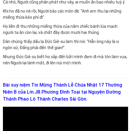
Cá nhỏ, Người cũng phân phát như vậy, ai muốn ăn bao nhiêu tuỳ ý.
Khi họ đã no nê rồi, Người bảo các môn đệ: “Anh em thu lại những
miếng thừa kẻo phí đi”.
Họ liền đi thu những miếng thừa của năm chiếc bánh lúa mạch
người ta ăn còn lại, và chất đầy được mười hai thúng.
Dân chúng thấy dấu lạ Đức Giê-su làm thì nói: “Hẳn ông này là vị
ngôn sứ, Đấng phải đến thế gian!”.
Nhưng Đức Giê-su biết họ sắp đến bắt mình đem đi mà tôn làm vua,
nên Người lại lánh mặt, đi lên núi một mình.
Bài suy niệm Tin Mừng Thánh Lễ Chúa Nhật 17 Thường
Niên B của Lm.JB.Phương Đình Toại tại Nguyện Đường
Thánh Phao Lô Thành Charles Sài Gòn.