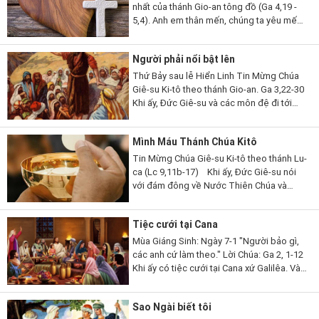
nhất của thánh Gio-an tông đồ (Ga 4,19 -
5,4). Anh em thân mến, chúng ta yêu mến
Thiên Chúa, vì Thiên Chúa đã yêu thương
chúng ta trước. Nếu...
Người phải nổi bật lên
Thứ Bảy sau lễ Hiển Linh Tin Mừng Chúa
Giê-su Ki-tô theo thánh Gio-an. Ga 3,22-30
Khi ấy, Đức Giê-su và các môn đệ đi tới
miền Giu-đê. Người ở lại nơi ấy với các
ông và làm phép rửa. Còn...
Mình Máu Thánh Chúa Kitô
Tin Mừng Chúa Giê-su Ki-tô theo thánh Lu-
ca (Lc 9,11b-17) Khi ấy, Đức Giê-su nói
với đám đông về Nước Thiên Chúa và
chữa lành những ai cần được chữa. Ngày
đã bắt đầu tàn. Nhóm Mười Hai đến...
Tiệc cưới tại Cana
Mùa Giáng Sinh: Ngày 7-1 "Người bảo gì,
các anh cứ làm theo." Lời Chúa: Ga 2, 1-12
Khi ấy có tiệc cưới tại Cana xứ Galilêa. Và
có mẹ của Chúa Giêsu ở đó. Chúa Giêsu
và các môn...
Sao Ngài biết tôi