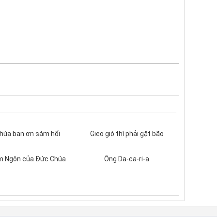
húa ban ơn sám hối
Gieo gió thì phải gặt bão
 Ngôn của Đức Chúa
Ông Da-ca-ri-a