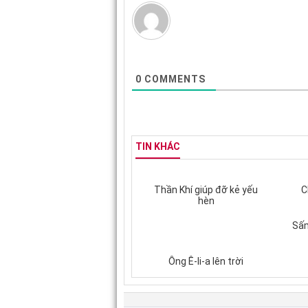
0
COMMENTS
TIN KHÁC
Thần Khí giúp đỡ kẻ yếu
C
hèn
Sấm
Ông Ê-li-a lên trời