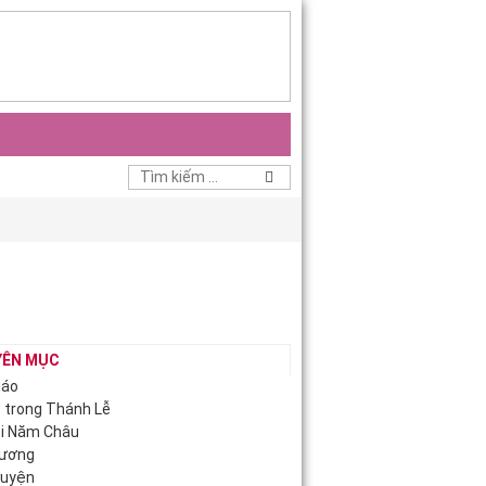
YÊN MỤC
iáo
c trong Thánh Lễ
ội Năm Châu
Hương
guyện