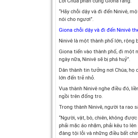
Lời Chúa phán cùng Giona rằng:
“Hãy chỗi dậy và đi đến Ninivê, mộ
nói cho ngươi”.
Giona chỗi dậy và đi đến Ninivê th
Ninivê là một thành phố lớn, rộng
Giona tiến vào thành phố, đi một 
ngày nữa, Ninivê sẽ bị phá huỷ”.
Dân thành tin tưởng nơi Chúa; họ 
lớn đến trẻ nhỏ.
Vua thành Ninivê nghe điều đó, li
ngồi trên đống tro.
Trong thành Ninivê, người ta rao 
“Người, vật, bò, chiên, không đượ
phải mặc áo nhặm, phải kêu to lên 
đàng tội lỗi và những điều bất chí