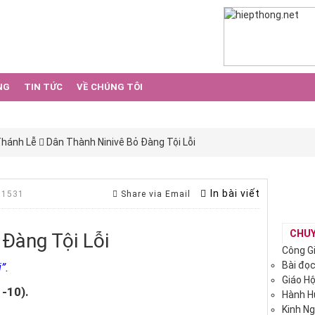
NG
TIN TỨC
VỀ CHÚNG TÔI
Thánh Lễ
Dân Thành Ninivê Bỏ Đàng Tội Lỗi
In bài viết
 1531
Share via Email
CHU
 Đàng Tội Lỗi
Công G
Bài đọ
”.
Giáo H
1-10).
Hành 
Kinh N