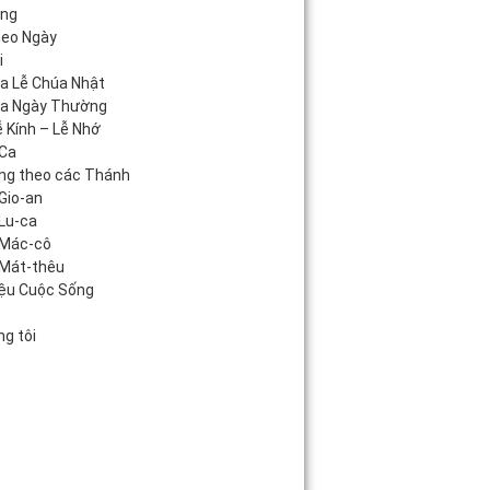
áng
heo Ngày
i
úa Lễ Chúa Nhật
úa Ngày Thường
 Kính – Lễ Nhớ
Ca
ng theo các Thánh
Gio-an
Lu-ca
 Mác-cô
Mát-thêu
iệu Cuộc Sống
c
g tôi