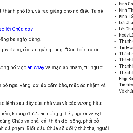
Kinh S
Kinh T
t thành phố lớn, và rao giảng cho nó điều Ta sẽ
Kinh Tố
Lời Ch
eo lời Chúa dạy.
Lời Ch
Ngày Lễ
 bằng ba ngày đàng.
Thánh 
Tin Mừ
ngày đàng, rồi rao giảng rằng: “Còn bốn mươi
Thánh 
Thánh 
Thánh
công bố việc
ăn chay
và mặc áo nhặm, từ người
Thánh 
Nhịp Đ
ền bỏ ngai vàng, cởi áo cẩm bào, mặc áo nhặm và
Tin tứ
Về chún
sắc lệnh sau đây của nhà vua và các vương hầu:
c nếm, không được ăn uống gì hết; người và vật
cùng Chúa và phải cải thiện đời sống, phải bỏ
nh đã phạm. Biết đâu Chúa sẽ đổi ý thứ tha, nguôi