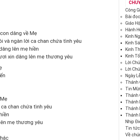
CHU
Công G
Bài đọ
Giáo H
Hành 
 con dâng về Mẹ
Kinh N
 và ngàn lời ca chan chứa tình yêu
Kinh S
 dâng lên mẹ hiền
Kinh T
ơi xin dâng lên mẹ thương yêu
Kinh Tố
Lời Ch
ẹ
Lời Ch
mến
Ngày Lễ
Thánh 
Tin Mừ
Thánh 
 Mẹ
Thánh 
 ca chan chứa tình yêu
Thánh
hiền
Thánh 
 lên mẹ thương yêu
Nhịp Đ
Tin tứ
Về chún
thác