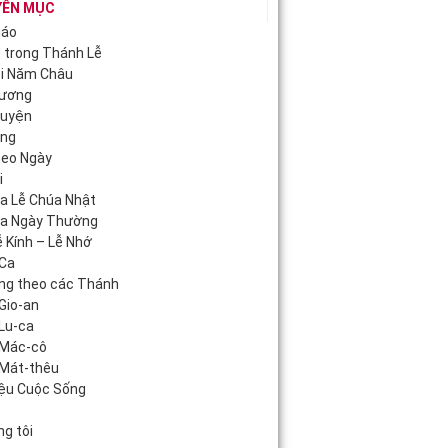
YÊN MỤC
iáo
c trong Thánh Lễ
ội Năm Châu
Hương
guyện
áng
heo Ngày
i
úa Lễ Chúa Nhật
úa Ngày Thường
 Kính – Lễ Nhớ
Ca
ng theo các Thánh
Gio-an
Lu-ca
 Mác-cô
Mát-thêu
iệu Cuộc Sống
c
g tôi