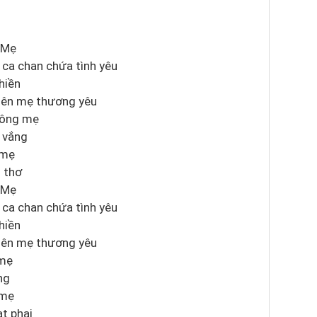
 Mẹ
 ca chan chứa tình yêu
hiền
 lên mẹ thương yêu
rông mẹ
 vắng
 mẹ
 thơ
 Mẹ
 ca chan chứa tình yêu
hiền
 lên mẹ thương yêu
 mẹ
ng
 mẹ
ạt phai