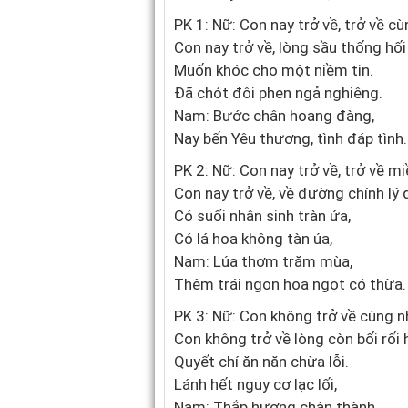
PK 1: Nữ: Con nay trở về, trở về cù
Con nay trở về, lòng sầu thống hối
Muốn khóc cho một niềm tin.
Đã chót đôi phen ngả nghiêng.
Nam: Bước chân hoang đàng,
Nay bến Yêu thương, tình đáp tình.
PK 2: Nữ: Con nay trở về, trở về mi
Con nay trở về, về đường chính lý
Có suối nhân sinh tràn ứa,
Có lá hoa không tàn úa,
Nam: Lúa thơm trăm mùa,
Thêm trái ngon hoa ngọt có thừa.
PK 3: Nữ: Con không trở về cùng n
Con không trở về lòng còn bối rối
Quyết chí ăn năn chừa lỗi.
Lánh hết nguy cơ lạc lối,
Nam: Thắp hương chân thành,