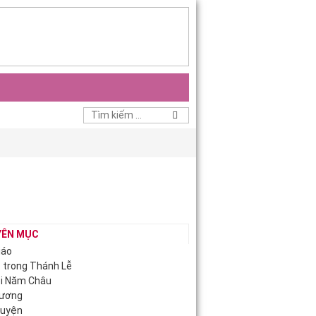
YÊN MỤC
iáo
c trong Thánh Lễ
ội Năm Châu
Hương
guyện