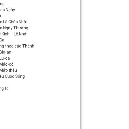
áng
heo Ngày
i
úa Lễ Chúa Nhật
úa Ngày Thường
 Kính – Lễ Nhớ
Ca
ng theo các Thánh
Gio-an
Lu-ca
 Mác-cô
Mát-thêu
iệu Cuộc Sống
c
g tôi