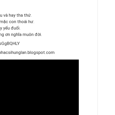
u và hay tha thứ.
 mặc con thoái hư.
ụy yếu đuối.
ng ơn nghĩa muôn đời.
iksGgBQHLY
unhacsihunglan.blogspot.com