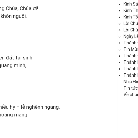
Kinh S
ng Chúa, Chúa ơi!
Kinh T
 khôn nguôi.
Kinh Tố
Lời Ch
Lời Ch
Ngày Lễ
Thánh 
Tin Mừ
Thánh 
ền đất tái sinh.
Thánh 
 quang minh,
Thánh
Thánh 
Nhịp Đ
Tin tứ
Về chún
hiều hy – lễ nghênh ngang.
 hoang mang.