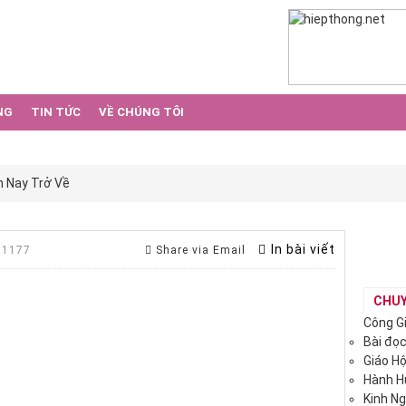
NG
TIN TỨC
VỀ CHÚNG TÔI
 Nay Trở Về
In bài viết
 1177
Share via Email
CHU
Công G
Bài đọ
Giáo H
Hành 
Kinh N