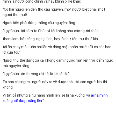
mình là người công chính và hay khinh bỉ kẻ khác:
“Có hai người lên đền thờ cầu nguyện, một người biệt phái, một
người thu thuế.
Người biệt phái đứng thẳng cầu nguyện rằng:
“Lạy Chúa, tôi cảm tạ Chúa vì tôi không như các người khác:
tham lam, bất công, ngoại tình, hay là như tên thu thuế kia;
tôi ăn chay mỗi tuần hai lần và dâng một phần mười tất cả các hoa
lợi của tôi.”
Người thu thế đứng xa xa, không dám ngước mặt lên trời, đấm ngực
mà nguyện rằng:
“Lạy Chúa, xin thương xót tôi là kẻ có tội.”
Ta bảo các ngươi: người này ra về được khỏi tội, còn người kia thì
không.
Vì tất cả những ai tự nâng mình lên, sẽ bị hạ xuống, và
ai hạ mình
xuống, sẽ được nâng lên.”