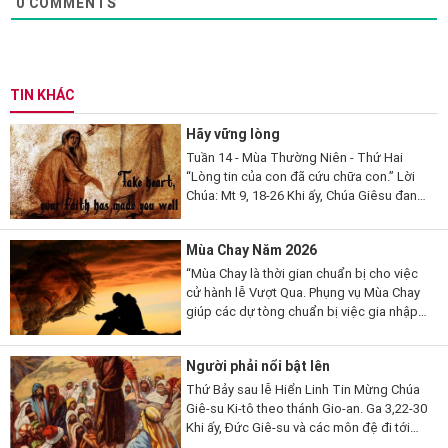
0
COMMENTS
TIN KHÁC
Hãy vững lòng
Tuần 14 - Mùa Thường Niên - Thứ Hai
“Lòng tin của con đã cứu chữa con.” Lời
Chúa: Mt 9, 18-26 Khi ấy, Chúa Giêsu đang
nói, thì có một vị kỳ mục kia đến lạy Người
mà thưa...
Mùa Chay Năm 2026
“Mùa Chay là thời gian chuẩn bị cho việc
cử hành lễ Vượt Qua. Phụng vụ Mùa Chay
giúp các dự tòng chuẩn bị việc gia nhập
đạo, qua những giai đoạn khác nhau. Mùa
Chay cũng là thời gian...
Người phải nổi bật lên
Thứ Bảy sau lễ Hiển Linh Tin Mừng Chúa
Giê-su Ki-tô theo thánh Gio-an. Ga 3,22-30
Khi ấy, Đức Giê-su và các môn đệ đi tới
miền Giu-đê. Người ở lại nơi ấy với các