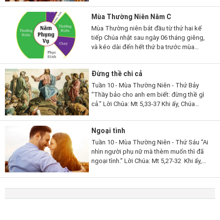
ông và làm phép rửa. Còn...
Mùa Thường Niên Năm C
Mùa Thường niên bắt đầu từ thứ hai kế
tiếp Chúa nhật sau ngày 06 tháng giêng,
và kéo dài đến hết thứ ba trước mùa
Chay; rồi lại bắt đầu từ thứ hai sau Chúa
nhật lễ Hiện xuống và...
Đừng thề chi cả
Tuần 10 - Mùa Thường Niên - Thứ Bảy
“Thầy bảo cho anh em biết: đừng thề gì
cả.” Lời Chúa: Mt 5,33-37 Khi ấy, Chúa
Giêsu phán cùng các môn đệ rằng: “Các
con lại còn nghe dạy người...
Ngoại tình
Tuần 10 - Mùa Thường Niên - Thứ Sáu “Ai
nhìn người phụ nữ mà thèm muốn thì đã
ngoại tình.” Lời Chúa: Mt 5,27-32 Khi ấy,
Chúa Giêsu phán cùng các môn đệ rằng:
“Các con đã nghe dạy...
© Copyright
2021 hiepthong.net
,