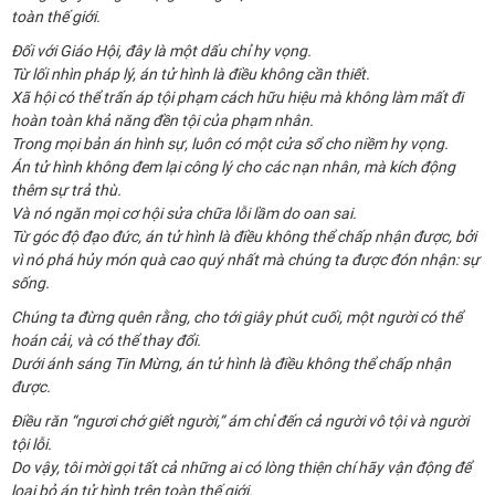
toàn thế giới.
Đối với Giáo Hội, đây là một dấu chỉ hy vọng.
Từ lối nhìn pháp lý, án tử hình là điều không cần thiết.
Xã hội có thể trấn áp tội phạm cách hữu hiệu mà không làm mất đi
hoàn toàn khả năng đền tội của phạm nhân.
Trong mọi bản án hình sự, luôn có một cửa sổ cho niềm hy vọng.
Án tử hình không đem lại công lý cho các nạn nhân, mà kích động
thêm sự trả thù.
Và nó ngăn mọi cơ hội sửa chữa lỗi lầm do oan sai.
Từ góc độ đạo đức, án tử hình là điều không thể chấp nhận được, bởi
vì nó phá hủy món quà cao quý nhất mà chúng ta được đón nhận: sự
sống.
Chúng ta đừng quên rằng, cho tới giây phút cuối, một người có thể
hoán cải, và có thể thay đổi.
Dưới ánh sáng Tin Mừng, án tử hình là điều không thể chấp nhận
được.
Điều răn “ngươi chớ giết người,” ám chỉ đến cả người vô tội và người
tội lỗi.
Do vậy, tôi mời gọi tất cả những ai có lòng thiện chí hãy vận động để
loại bỏ án tử hình trên toàn thế giới.