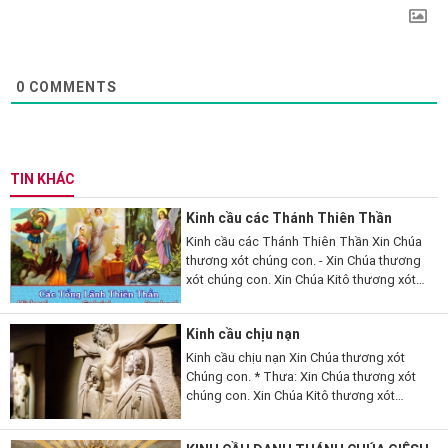
0
COMMENTS
TIN KHÁC
Kinh cầu các Thánh Thiên Thần
Kinh cầu các Thánh Thiên Thần Xin Chúa
thương xót chúng con. - Xin Chúa thương
xót chúng con. Xin Chúa Kitô thương xót
chúng con. - Xin Chúa Kitô thương xót
chúng con. Xin Chúa thương xót chúng
Kinh cầu chịu nạn
con....
Kinh cầu chịu nạn Xin Chúa thương xót
Chúng con. * Thưa: Xin Chúa thương xót
chúng con. Xin Chúa Kitô thương xót
chúng. *Xin Chúa Kitô thương xót chúng
con. Xin Chúa thương xót chúng con. *Xin