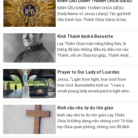
KINH CẦU DANH THÁNH CHÚA GIÊSU
Chúa thương xót chúng...
KINH CẦU DANH THÁNH CHÚA GIÊSU
(Holy Name of Jesus Litany) Tác giả Kinh
Cầu Danh Cực Thánh Chúa Giêsu là hai
thánh John Capistrano (1386-1456) và
Bernadine thành Siena (1380-1444), cả hai
Kinh Thánh André Bessette
đều có lòng rất sùng kính và...
Lạy Thiên Chúa toàn năng hằng hữu, là
Đấng đã làm những điều kỳ diệu nơi các
Thánh, với ơn Chúa trợ giúp, Thánh André
đã kiên trì noi gương Chúa Giêsu Kytô,
sống nghèo khó và khiêm nhường, nên...
Prayer to Our Lady of Lourdes
Jesus, "Light from light, true God from
true God. Bernadette told us: "I saw a
small young lady enveloped in light who
looked at me and smiled". This light of
your Immaculate Mother is the reflection
Kinh cầu cho tự do tôn giáo
of your Light, You...
Kinh cầu cho tự do tôn giáo Lạy Thiên
Chúa là Đấng dựng nên chúng con! Từ bàn
tay Chúa quan phòng, chúng con đã lãnh
nhận quyền được sống, được tự do, và