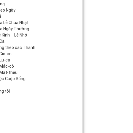
áng
heo Ngày
i
úa Lễ Chúa Nhật
úa Ngày Thường
 Kính – Lễ Nhớ
Ca
ng theo các Thánh
Gio-an
Lu-ca
 Mác-cô
Mát-thêu
iệu Cuộc Sống
c
g tôi