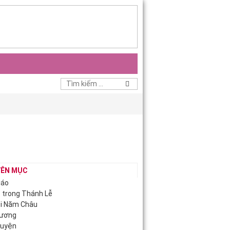
ÊN MỤC
iáo
c trong Thánh Lễ
ội Năm Châu
Hương
guyện