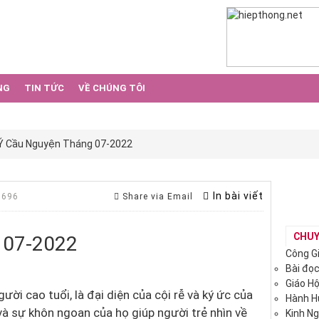
NG
TIN TỨC
VỀ CHÚNG TÔI
Ý Cầu Nguyện Tháng 07-2022
In bài viết
 696
Share via Email
CHUY
 07-2022
Công G
Bài đọ
Giáo H
i cao tuổi, là đại diện của cội rễ và ký ức của
Hành 
và sự khôn ngoan của họ giúp người trẻ nhìn về
Kinh N