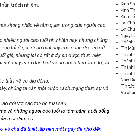
Kinh S
 thần trách nhiệm.
Kinh T
Kinh Tố
Lời Ch
h mà không nhắc về tầm quan trọng của người cao
Lời Ch
Ngày Lễ
có nhiều người cao tuổi như hiện nay, nhưng chúng
Thánh 
 cho tốt ở giai đoạn mới này của cuộc đời: có rất
Tin Mừ
i già, nhưng lại có rất ít dự án được thực hiện.
Thánh 
Thánh 
t sự nhạy cảm đặc biệt về sự quan tâm, tâm tư, và
Thánh
Thánh 
Nhịp Đ
ậc thầy về sự dịu dàng.
Tin tứ
 này, chúng ta cần một cuộc cách mạng thực sự về
Về chún
 lao đối với các thế hệ mai sau.
 mẹ và những người cao tuổi là tấm bánh nuôi sống
của một dân tộc.
 họ, và cha đã thiết lập nên một ngày để nhớ đến