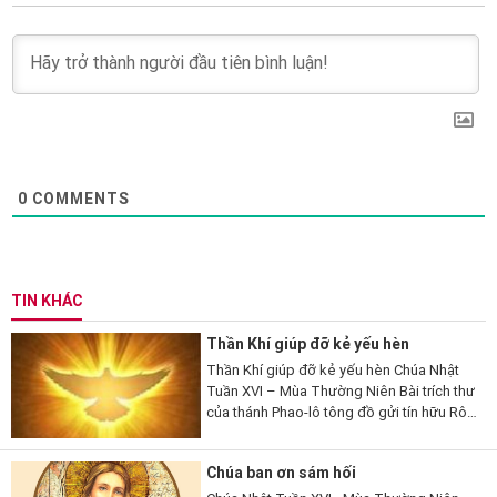
0
COMMENTS
TIN KHÁC
Thần Khí giúp đỡ kẻ yếu hèn
Thần Khí giúp đỡ kẻ yếu hèn Chúa Nhật
Tuần XVI – Mùa Thường Niên Bài trích thư
của thánh Phao-lô tông đồ gửi tín hữu Rô-
ma (Rm 8,26-27). 26 Thưa anh em, có
Thần Khí giúp đỡ chúng ta là...
Chúa ban ơn sám hối