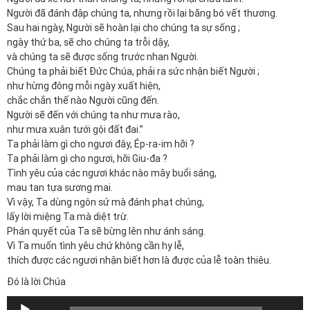
Người đã đánh đập chúng ta, nhưng rồi lại băng bó vết thương.
Sau hai ngày, Người sẽ hoàn lại cho chúng ta sự sống ;
ngày thứ ba, sẽ cho chúng ta trỗi dậy,
và chúng ta sẽ được sống trước nhan Người.
Chúng ta phải biết Đức Chúa, phải ra sức nhận biết Người ;
như hừng đông mỗi ngày xuất hiện,
chắc chắn thế nào Người cũng đến.
Người sẽ đến với chúng ta như mưa rào,
như mưa xuân tưới gội đất đai.”
Ta phải làm gì cho ngươi đây, Ép-ra-im hỡi ?
Ta phải làm gì cho ngươi, hỡi Giu-đa ?
Tình yêu của các ngươi khác nào mây buổi sáng,
mau tan tựa sương mai.
Vì vậy, Ta dùng ngôn sứ mà đánh phạt chúng,
lấy lời miệng Ta mà diệt trừ.
Phán quyết của Ta sẽ bừng lên như ánh sáng.
Vì Ta muốn tình yêu chứ không cần hy lễ,
thích được các ngươi nhận biết hơn là được của lễ toàn thiêu.
Đó là lời Chúa
Trình