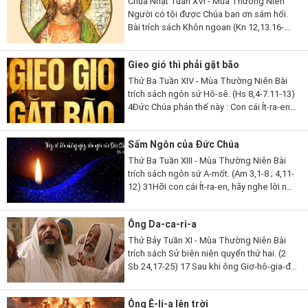
Chúa Nhật Tuần XVI - Mùa Thường Niên
Người có tội được Chúa ban ơn sám hối.
Bài trích sách Khôn ngoan (Kn 12,13.16-
19). 13Lạy Thiên Chúa, ngoài Ngài ra,
chẳng còn thần nào khác để Ngài phải
Gieo gió thì phải gặt bão
chứng tỏ...
Thứ Ba Tuần XIV - Mùa Thường Niên Bài
trích sách ngôn sứ Hô-sê. (Hs 8,4-7.11-13)
4Đức Chúa phán thế này : Con cái Ít-ra-en
phong vương người mà Ta không chọn,
tôn làm lãnh tụ kẻ Ta không biết,...
Sấm Ngôn của Đức Chúa
Thứ Ba Tuần XIII - Mùa Thường Niên Bài
trích sách ngôn sứ A-mốt. (Am 3,1-8 ; 4,11-
12) 31Hỡi con cái Ít-ra-en, hãy nghe lời này,
lời Đức Chúa phán để tố cáo các ngươi, tố
cáo toàn thể thị...
Ông Da-ca-ri-a
Thứ Bảy Tuần XI - Mùa Thường Niên Bài
trích sách Sử biên niên quyển thứ hai. (2
Sb 24,17-25) 17 Sau khi ông Giơ-hô-gia-đa
qua đời, các thủ lãnh Giu-đa đến bái yết
nhà vua và lúc ấy nhà vua...
Ông Ê-li-a lên trời