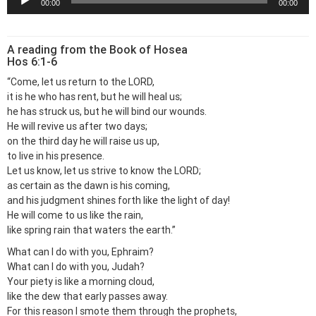
00:00
00:00
chơi
Audio
A reading from the Book of Hosea
Hos 6:1-6
“Come, let us return to the LORD,
it is he who has rent, but he will heal us;
he has struck us, but he will bind our wounds.
He will revive us after two days;
on the third day he will raise us up,
to live in his presence.
Let us know, let us strive to know the LORD;
as certain as the dawn is his coming,
and his judgment shines forth like the light of day!
He will come to us like the rain,
like spring rain that waters the earth.”
What can I do with you, Ephraim?
What can I do with you, Judah?
Your piety is like a morning cloud,
like the dew that early passes away.
For this reason I smote them through the prophets,