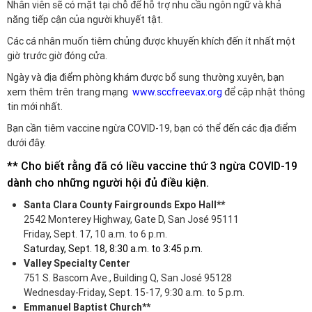
Nhân viên sẽ có mặt tại chỗ để hỗ trợ nhu cầu ngôn ngữ và khả
năng tiếp cận của người khuyết tật.
Các cá nhân muốn tiêm chủng được khuyến khích đến ít nhất một
giờ trước giờ đóng cửa.
Ngày và địa điểm phòng khám được bổ sung thường xuyên, bạn
xem thêm trên trang mạng
www.sccfreevax.org
để cập nhật thông
tin mới nhất.
Bạn cần tiêm vaccine ngừa COVID-19, bạn có thể đến các địa điểm
dưới đây.
** Cho biết rằng đã có liều vaccine thứ 3 ngừa COVID-19
dành cho những người hội đủ điều kiện.
Santa
Clara
County Fairgrounds Expo Hall**
2542 Monterey Highway, Gate D, San José 95111
Friday, Sept. 17, 10 a.m. to 6 p.m.
Saturday, Sept. 18, 8:30 a.m. to 3:45 p.m.
Valley Specialty Center
751 S. Bascom Ave., Building Q, San José 95128
Wednesday-Friday, Sept. 15-17, 9:30 a.m. to 5 p.m.
Emmanuel Baptist Church**