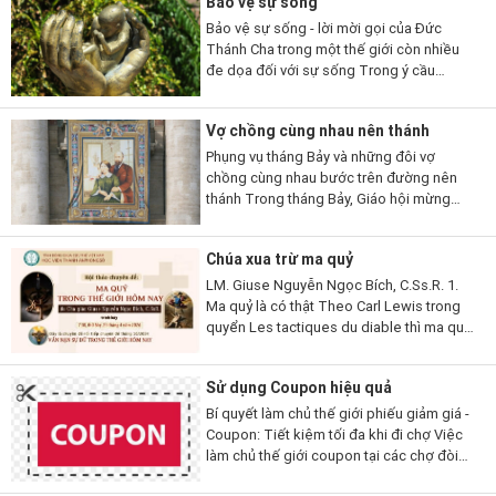
Bảo vệ sự sống
Bảo vệ sự sống - lời mời gọi của Đức
Thánh Cha trong một thế giới còn nhiều
đe dọa đối với sự sống Trong ý cầu
nguyện tháng 7/2026, Đức Thánh Cha Lêô
XIV mời gọi các tín hữu...
Vợ chồng cùng nhau nên thánh
Phụng vụ tháng Bảy và những đôi vợ
chồng cùng nhau bước trên đường nên
thánh Trong tháng Bảy, Giáo hội mừng
kính nhiều đôi vợ chồng và gia đình thánh
thiện thuộc nhiều thời đại và hoàn cảnh
Chúa xua trừ ma quỷ
khác...
LM. Giuse Nguyễn Ngọc Bích, C.Ss.R. 1.
Ma quỷ là có thật Theo Carl Lewis trong
quyển Les tactiques du diable thì ma quỷ
có hai chiến thuật: Một là làm cho người ta
không tin có nó để nó được tự...
Sử dụng Coupon hiệu quả
Bí quyết làm chủ thế giới phiếu giảm giá -
Coupon: Tiết kiệm tối đa khi đi chợ Việc
làm chủ thế giới coupon tại các chợ đòi
hỏi bạn phải chuyển từ người mua sắm thụ