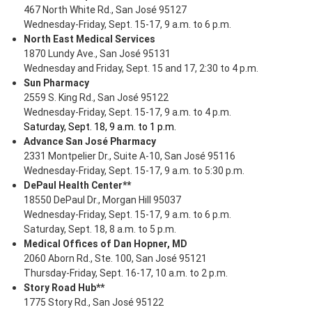
467 North White Rd., San José 95127
Wednesday-Friday, Sept. 15-17, 9 a.m. to 6 p.m.
North East Medical Services
1870 Lundy Ave., San José 95131
Wednesday and Friday, Sept. 15 and 17, 2:30 to 4 p.m.
Sun Pharmacy
2559 S. King Rd., San José 95122
Wednesday-Friday, Sept. 15-17, 9 a.m. to 4 p.m.
Saturday, Sept. 18, 9 a.m. to 1 p.m.
Advance San José Pharmacy
2331 Montpelier Dr., Suite A-10, San José 95116
Wednesday-Friday, Sept. 15-17, 9 a.m. to 5:30 p.m.
DePaul Health Center**
18550 DePaul Dr., Morgan Hill 95037
Wednesday-Friday, Sept. 15-17, 9 a.m. to 6 p.m.
Saturday, Sept. 18, 8 a.m. to 5 p.m.
Medical Offices of Dan Hopner, MD
2060 Aborn Rd., Ste. 100, San José 95121
Thursday-Friday, Sept. 16-17, 10 a.m. to 2 p.m.
Story Road Hub**
1775 Story Rd., San José 95122