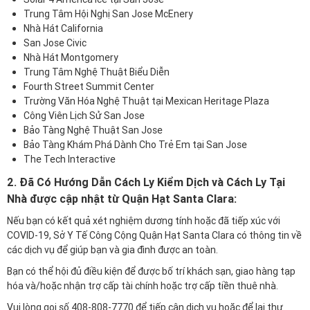
Trung Tâm Hội Nghị San Jose McEnery
Nhà Hát California
San Jose Civic
Nhà Hát Montgomery
Trung Tâm Nghệ Thuật Biểu Diễn
Fourth Street Summit Center
Trường Văn Hóa Nghệ Thuật tại Mexican Heritage Plaza
Công Viên Lịch Sử San Jose
Bảo Tàng Nghệ Thuật San Jose
Bảo Tàng Khám Phá Dành Cho Trẻ Em tại San Jose
The Tech Interactive
2.
Đã Có Hướng Dẫn Cách Ly Kiểm Dịch và Cách Ly Tại
Nhà được cập nhật từ Quận Hạt Santa Clara:
Nếu bạn có kết quả xét nghiệm dương tính hoặc đã tiếp xúc với
COVID-19, Sở Y Tế Công Cộng Quận Hạt Santa Clara có
thông tin về
các dịch vụ
để giúp bạn và gia đình được an toàn.
Bạn có thể hội đủ điều kiện để được bố trí khách sạn, giao hàng tạp
hóa và/hoặc nhận trợ cấp tài chính hoặc trợ cấp tiền thuê nhà.
Vui lòng gọi số 408-808-7770 để tiếp cận dịch vụ hoặc để lại thư