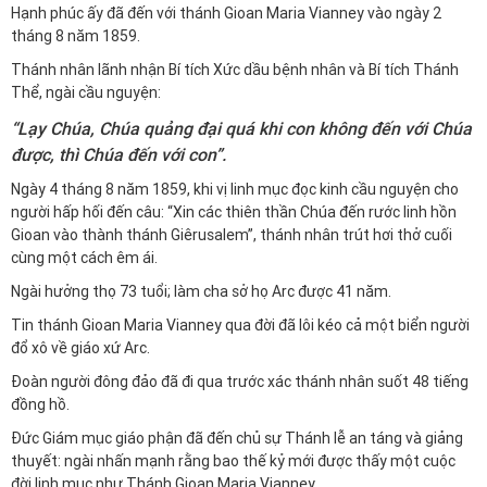
Hạnh phúc ấy đã đến với thánh Gioan Maria Vianney vào ngày 2
tháng 8 năm 1859.
Thánh nhân lãnh nhận Bí tích Xức dầu bệnh nhân và Bí tích Thánh
Thể, ngài cầu nguyện:
“Lạy Chúa, Chúa quảng đại quá khi con không đến với Chúa
được, thì Chúa đến với con”
.
Ngày 4 tháng 8 năm 1859, khi vị linh mục đọc kinh cầu nguyện cho
người hấp hối đến câu: “Xin các thiên thần Chúa đến rước linh hồn
Gioan vào thành thánh Giêrusalem”, thánh nhân trút hơi thở cuối
cùng một cách êm ái.
Ngài hưởng thọ 73 tuổi; làm cha sở họ Arc được 41 năm.
Tin thánh Gioan Maria Vianney qua đời đã lôi kéo cả một biển người
đổ xô về giáo xứ Arc.
Đoàn người đông đảo đã đi qua trước xác thánh nhân suốt 48 tiếng
đồng hồ.
Đức Giám mục giáo phận đã đến chủ sự Thánh lễ an táng và giảng
thuyết: ngài nhấn mạnh rằng bao thế kỷ mới được thấy một cuộc
đời linh mục như Thánh Gioan Maria Vianney.