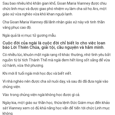
Sau bao nhiêu khó khăn gian khổ, Gioan Maria Vianney được chịu
chức linh mục và được giao phó nhiệm vụ làm cha sở họ Ars, một
giáo xứ vừa nghèo vừa khô khan nguội lạnh.
Cha Gioan Maria Vianney đã lãnh nhận giáo xứ này với tinh thần
vâng phục cao độ.
Ngài quả là vị mục tử gương mẫu.
Cuộc đời của ngài là cuộc đời chỉ biết lo cho việc loan
báo Lời Thiên Chúa, giải tội, cầu nguyện và hãm mình.
Có nhiều lúc, khuôn mặt ngài rạng rỡ khác thường, nhờ tình yêu bắt
nguồn từ bí tích Thánh Thể mà ngài đem hết lòng sốt sắng để vừa
cử hành, vừa thờ phượng.
Khi mới 8 tuổi ngài mới học đọc và biết viết.
Vì nhà nghèo nên được cha sở nuôi dạy, và sau đó đã đưa ngài vào
chủng viện.
Vào trong chủng viện ngài không học được gì cả.
Ngày kia, một giáo sư thần học, thừa lệnh Đức Giám mục đến khảo
sát Vianney xem có đủ khả năng học vấn để tiến tới chức Linh mục
không.