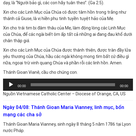
dạy, là “Người bảo gì, các con hãy tuân theo”. (Ga 2:5).
Xin cho các Linh Mục của Chúa có được tâm hồn trong trắng như
thánh cả Giuse, là vị hiền phu tinh tuyền tuyệt hảo của Mẹ.
Xin cho trái tim bị đâm thâu của Mẹ, làm động lòng các Linh Mục
của Chúa, để các ngài biết ôm ấp tất cả những ai đang đau khổ dưới
chân thập giá.
Xin cho các Linh Mục của Chúa được thánh thiện, được tràn đầy lửa
yêu thương của Chúa, hầu các ngài không mong tìm bất cứ điều gì
nữa, ngoại trừ vinh quang Chúa và phần rỗi các linh hồn. Amen.
Thánh Gioan Vianê, cầu cho chúng con.
Trình
00:00
00:00
chơi
Nguồn Vietnamese Catholic Center – Diocese of Orange, CA, US
Audio
Ngày 04/08: Thánh Gioan Maria Vianney, linh mục, bổn
mạng các cha sở
Thánh Gioan Maria Vianney, sinh ngày 8 tháng 5 năm 1786 tại Lyon
nước Pháp.