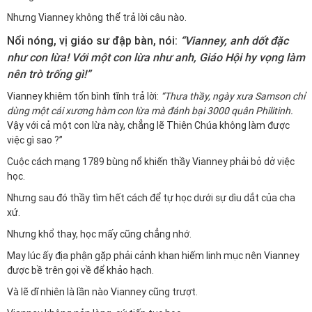
Nhưng Vianney không thể trả lời câu nào.
Nổi nóng, vị giáo sư đập bàn, nói:
“Vianney, anh dốt đặc
như con lừa! Với một con lừa như anh, Giáo Hội hy vọng làm
nên trò trống gì!”
Vianney khiêm tốn bình tĩnh trả lời:
“Thưa thầy, ngày xưa Samson chỉ
dùng một cái xương hàm con lừa mà đánh bại 3000 quân Philitinh.
Vậy với cả một con lừa này, chẳng lẽ Thiên Chúa không làm được
việc gì sao ?”
Cuộc cách mạng 1789 bùng nổ khiến thầy Vianney phải bỏ dở việc
học.
Nhưng sau đó thầy tìm hết cách để tự học dưới sự dìu dắt của cha
xứ.
Nhưng khổ thay, học mấy cũng chẳng nhớ.
May lúc ấy địa phận gặp phải cảnh khan hiếm linh mục nên Vianney
được bề trên gọi về để khảo hạch.
Và lẽ dĩ nhiên là lần nào Vianney cũng trượt.