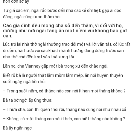
hồn đơn sơ ấy.
Từ giã các em, ngài rảo bước đến nhà các kẻ ốm liệt; gặp ai dọc
đàng, ngài cũng ủi an thăm hỏi.
Các gia đình đều mong cha sở đến thăm, vì đối với họ,
dường như nơi ngài tàng ẩn một niềm vui không bao giờ
cạn.
Lúc trở lại nhà thờ ngài thường trao đổi một vài lời vắn tắt, có lúc rất
dí dỏm, hài hước với các khách hành hương đang đứng trước sân
nhà thờ chờ đến lượt vào toà xưng tội.
Lần nọ, cha Vianney gặp một bà trong xứ đến chào ngài.
Biết rõ bà là người thật lắm mồm lắm mép, ăn nói huyên thuyên
suốt ngày, ngài liền hỏi:
– Trong suốt năm, có tháng nào con nói ít hơn mọi tháng không ?
Bà ta bỡ ngỡ, ấp úng thưa:
– Thưa cha, con thì quen thói rồi, tháng nào cũng nói như nhau cả.
– Không, có một tháng con nói ít hơn, con biết tháng nào không ?
Bà ấy ngẩn ngơ: