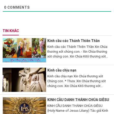
0
COMMENTS
TIN KHÁC
Kinh cầu các Thánh Thiên Thần
Kinh cầu các Thánh Thiên Thần Xin Chúa
thương xót chúng con. - Xin Chúa thương
xót chúng con. Xin Chúa Kitô thương xót
chúng con. - Xin Chúa Kitô thương xót
chúng con. Xin Chúa thương xót chúng
Kinh cầu chịu nạn
con....
Kinh cầu chịu nạn Xin Chúa thương xót
Chúng con. * Thưa: Xin Chúa thương xót
chúng con. Xin Chúa Kitô thương xót
chúng. *Xin Chúa Kitô thương xót chúng
con. Xin Chúa thương xót chúng con. *Xin
KINH CẦU DANH THÁNH CHÚA GIÊSU
Chúa thương xót chúng...
KINH CẦU DANH THÁNH CHÚA GIÊSU
(Holy Name of Jesus Litany) Tác giả Kinh