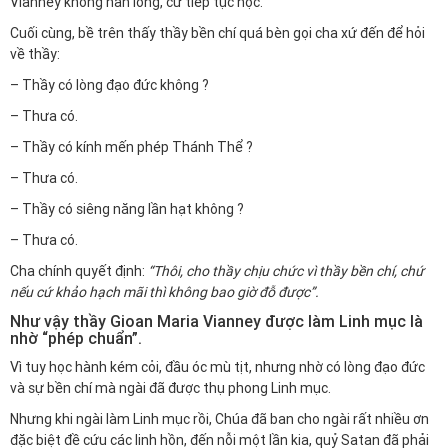
Vianney không nản lòng, cứ tiếp tục học.
Cuối cùng, bề trên thấy thầy bền chí quá bèn gọi cha xứ đến để hỏi
về thầy:
– Thầy có lòng đạo đức không ?
– Thưa có.
– Thầy có kính mến phép Thánh Thể ?
– Thưa có.
– Thầy có siêng năng lần hạt không ?
– Thưa có.
Cha chính quyết định:
“Thôi, cho thầy chịu chức vì thầy bền chí, chứ
nếu cứ khảo hạch mãi thì không bao giờ đỗ được”.
Như vậy thầy Gioan Maria Vianney được làm Linh mục là
nhờ “phép chuẩn”.
Vì tuy học hành kém cỏi, đầu óc mù tịt, nhưng nhờ có lòng đạo đức
và sự bền chí mà ngài đã được thụ phong Linh mục.
Nhưng khi ngài làm Linh mục rồi, Chúa đã ban cho ngài rất nhiều ơn
đặc biệt đề cứu các linh hồn, đến nỗi một lần kia, quỷ Satan đã phải