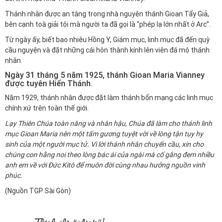
Thánh nhân được an táng trong nhà nguyện thánh Gioan Tẩy Giả,
bên cạnh toà giải tội mà người ta đã gọi là “phép lạ lớn nhất ở Arc”.
Từ ngày ấy, biết bao nhiêu Hồng Y, Giám mục, linh mục đã đến quỳ
cầu nguyện và đặt những cái hôn thành kính lên viên đá mộ thánh
nhân.
Ngày 31 tháng 5 năm 1925, thánh Gioan Maria Vianney
được tuyên Hiển Thánh.
Năm 1929, thánh nhân được đặt làm thánh bổn mạng các linh mục
chính xứ trên toàn thế giới.
Lạy Thiên Chúa toàn năng và nhân hậu, Chúa đã làm cho thánh linh
mục Gioan Maria nên một tấm gương tuyệt vời về lòng tận tụy hy
sinh của một người mục tử. Vì lời thánh nhân chuyển cầu, xin cho
chúng con hằng noi theo lòng bác ái của ngài mà cố gắng đem nhiều
anh em về với Đức Kitô để muôn đời cùng nhau hưởng nguồn vinh
phúc.
(Nguồn TGP Sài Gòn)