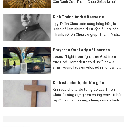
Cầu Danh Cực Thánh Chúa Giêsu là hai
thánh John Capistrano (1386-1456) và
Bernadine thành Siena (1380-1444), cả hai
Kinh Thánh André Bessette
đều có lòng rất sùng kính và...
Lạy Thiên Chúa toàn năng hằng hữu, là
Đấng đã làm những điều kỳ diệu nơi các
Thánh, với ơn Chúa trợ giúp, Thánh André
đã kiên trì noi gương Chúa Giêsu Kytô,
sống nghèo khó và khiêm nhường, nên...
Prayer to Our Lady of Lourdes
Jesus, "Light from light, true God from
true God. Bernadette told us: "I saw a
small young lady enveloped in light who
looked at me and smiled". This light of
your Immaculate Mother is the reflection
Kinh cầu cho tự do tôn giáo
of your Light, You...
Kinh cầu cho tự do tôn giáo Lạy Thiên
Chúa là Đấng dựng nên chúng con! Từ bàn
tay Chúa quan phòng, chúng con đã lãnh
nhận quyền được sống, được tự do, và
được theo đuổi hạnh phúc. Chúa...