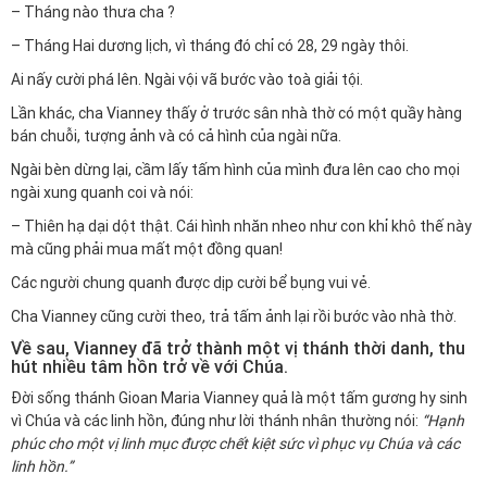
– Tháng nào thưa cha ?
– Tháng Hai dương lịch, vì tháng đó chỉ có 28, 29 ngày thôi.
Ai nấy cười phá lên. Ngài vội vã bước vào toà giải tội.
Lần khác, cha Vianney thấy ở trước sân nhà thờ có một quầy hàng
bán chuỗi, tượng ảnh và có cả hình của ngài nữa.
Ngài bèn dừng lại, cầm lấy tấm hình của mình đưa lên cao cho mọi
ngài xung quanh coi và nói:
– Thiên hạ dại dột thật. Cái hình nhăn nheo như con khỉ khô thế này
mà cũng phải mua mất một đồng quan!
Các người chung quanh được dịp cười bể bụng vui vẻ.
Cha Vianney cũng cười theo, trả tấm ảnh lại rồi bước vào nhà thờ.
Về sau, Vianney đã trở thành một vị thánh thời danh, thu
hút nhiều tâm hồn trở về với Chúa.
Đời sống thánh Gioan Maria Vianney quả là một tấm gương hy sinh
vì Chúa và các linh hồn, đúng như lời thánh nhân thường nói:
“Hạnh
phúc cho một vị linh mục được chết kiệt sức vì phục vụ Chúa và các
linh hồn.”