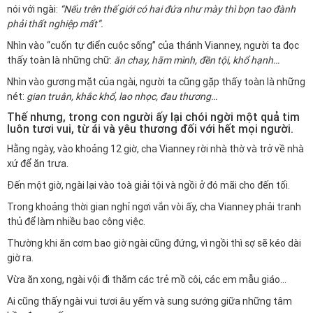
nói với ngài:
“Nếu trên thế giới có hai đứa như mày thì bọn tao đành
phải thất nghiệp mất”.
Nhìn vào “cuốn tự điển cuộc sống” của thánh Vianney, người ta đọc
thấy toàn là những chữ:
ăn chay, hãm mình, đền tội, khổ hạnh…
Nhìn vào gương mặt của ngài, người ta cũng gặp thấy toàn là những
nét:
gian truân, khắc khổ, lao nhọc, đau thương…
Thế nhưng, trong con người ấy lại chói ngời một quả tim
luôn tươi vui, từ ái và yêu thương đối với hết mọi người.
Hằng ngày, vào khoảng 12 giờ, cha Vianney rời nhà thờ và trở về nhà
xứ để ăn trưa.
Đến một giờ, ngài lại vào toà giải tội và ngồi ở đó mãi cho đến tối.
Trong khoảng thời gian nghỉ ngơi vắn vòi ấy, cha Vianney phải tranh
thủ để làm nhiều bao công việc.
Thường khi ăn cơm bao giờ ngài cũng đứng, vì ngồi thì sợ sẽ kéo dài
giờ ra.
Vừa ăn xong, ngài vội đi thăm các trẻ mồ côi, các em mẫu giáo…
Ai cũng thấy ngài vui tươi âu yếm và sung sướng giữa những tâm