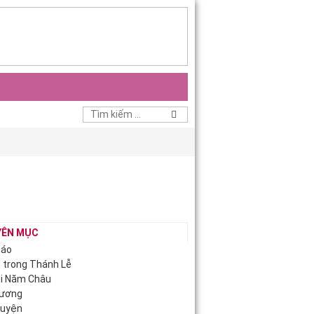
YÊN MỤC
iáo
c trong Thánh Lễ
ội Năm Châu
Hương
guyện