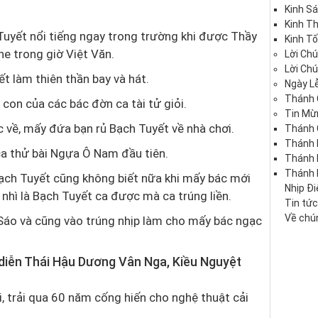
Kinh S
Kinh T
 Tuyết nổi tiếng ngay trong trường khi được Thầy
Kinh Tố
he trong giờ Việt Văn.
Lời Ch
Lời Ch
t làm thiên thần bay và hát.
Ngày Lễ
Thánh 
con của các bác đờn ca tài tử giỏi.
Tin Mừ
c về, mấy đứa bạn rủ Bạch Tuyết về nhà chơi.
Thánh 
Thánh 
ca thử bài Ngựa Ô Nam đầu tiên.
Thánh
Thánh 
ạch Tuyết cũng không biết nữa khi mấy bác mới
Nhịp Đ
 nhì là Bạch Tuyết ca được mà ca trúng liền.
Tin tứ
Về chún
Sáo và cũng vào trúng nhịp làm cho mấy bác ngạc
ở diễn Thái Hậu Dương Vân Nga, Kiều Nguyệt
 trải qua 60 năm cống hiến cho nghệ thuật cải