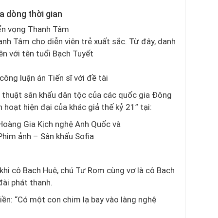
a dòng thời gian
iển vọng Thanh Tâm
nh Tâm cho diễn viên trẻ xuất sắc. Từ đây, danh
ền với tên tuổi Bạch Tuyết
ông luận án Tiến sĩ với đề tài
ệ thuật sân khấu dân tộc của các quốc gia Đông
 hoạt hiện đại của khác giả thế kỷ 21” tại:
Hoàng Gia Kịch nghệ Anh Quốc và
him ảnh – Sân khấu Sofia
 khi cô Bạch Huệ, chú Tư Rọm cùng vợ là cô Bạch
đài phát thanh.
 liền: “Có một con chim lạ bay vào làng nghệ