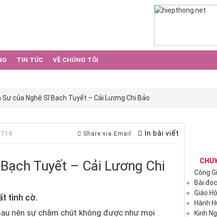
NG
TIN TỨC
VỀ CHÚNG TÔI
Sự của Nghệ Sĩ Bạch Tuyết – Cải Lương Chi Bảo
In bài viết
 719
Share via Email
CHU
Bạch Tuyết – Cải Lương Chi
Công G
Bài đọ
Giáo H
t tình cờ.
Hành 
 sau nên sự chăm chút không được như mọi
Kinh N