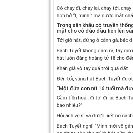
Cô chạy đi, chạy lại, chạy tới, chạ
hớn hở “Í, mình!” mà nước mắt chả
Trong sân khấu có truyền thống
mặt cho cô đào đầu tiên lên sâ
Tới giờ hát, đứng ở cánh gà, bác đạ
Bạch Tuyết không dám ra, tay run 
hát luôn đàng hoàng tử tế cho đế
Khán giả vỗ tay quá trời quá đất.
Đến tối, vãng hát Bạch Tuyết được
“Một đứa con nít 16 tuổi mà đư
Cầm tiền hoài, đi tới đi lui, Bạch
bao nhiêu?”
Hỏi anh vệ sĩ và được biết nó cách
Bạch Tuyết nghĩ: “Mình mới vô gán