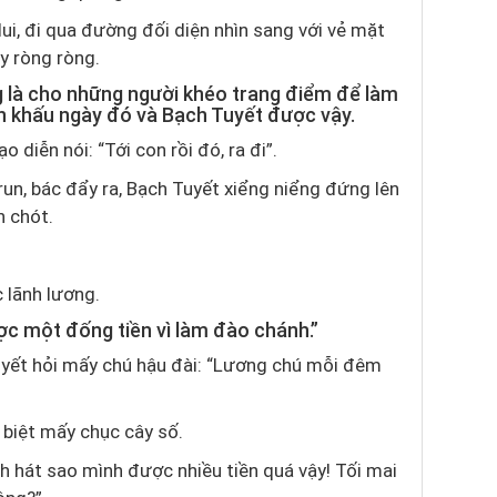
y lui, đi qua đường đối diện nhìn sang với vẻ mặt
y ròng ròng.
 là cho những người khéo trang điểm để làm
n khấu ngày đó và Bạch Tuyết được vậy.
o diễn nói: “Tới con rồi đó, ra đi”.
run, bác đẩy ra, Bạch Tuyết xiểng niểng đứng lên
n chót.
 lãnh lương.
ợc một đống tiền vì làm đào chánh.”
 Tuyết hỏi mấy chú hậu đài: “Lương chú mỗi đêm
 biệt mấy chục cây số.
h hát sao mình được nhiều tiền quá vậy! Tối mai