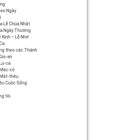
áng
heo Ngày
i
úa Lễ Chúa Nhật
úa Ngày Thường
 Kính – Lễ Nhớ
Ca
ng theo các Thánh
Gio-an
Lu-ca
 Mác-cô
Mát-thêu
iệu Cuộc Sống
c
g tôi