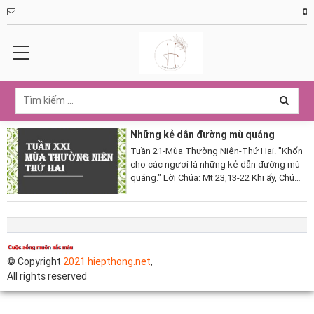
Những kẻ dẫn đường mù quáng
Tuần 21-Mùa Thường Niên-Thứ Hai. "Khốn
cho các ngươi là những kẻ dẫn đường mù
quáng." Lời Chúa: Mt 23,13-22 Khi ấy, Chúa
Giêsu phán rằng: "Khốn cho các ngươi, hỡi
những luật sĩ và biệt phái giả hình: vì...
© Copyright
2021 hiepthong.net
,
All rights reserved