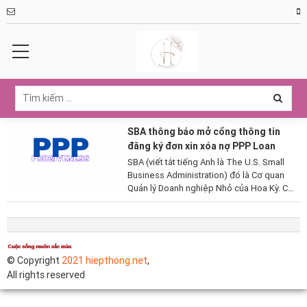
SBA thông báo mở cổng thông tin
đăng ký đơn xin xóa nợ PPP Loan
SBA (viết tắt tiếng Anh là The U.S. Small
Business Administration) đó là Cơ quan
Quản lý Doanh nghiệp Nhỏ của Hoa Kỳ. Cơ
quan này giúp thúc đẩy giấc mơ làm chủ
doanh nghiệp của người Mỹ. SBA thông...
© Copyright
2021 hiepthong.net
,
All rights reserved