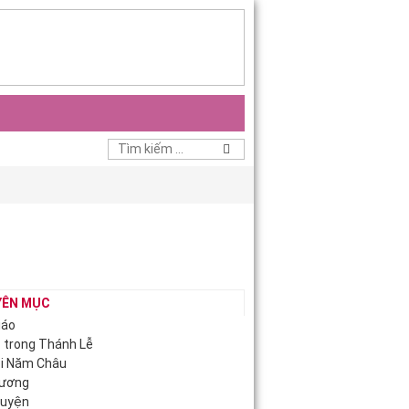
YÊN MỤC
iáo
c trong Thánh Lễ
ội Năm Châu
Hương
guyện