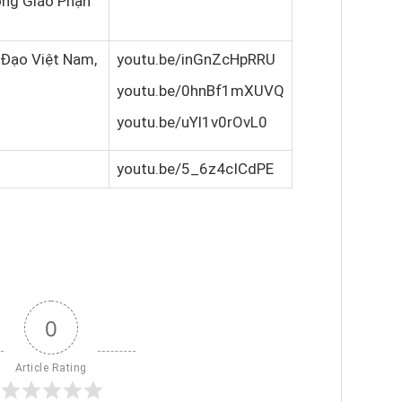
ổng Giáo Phận
 Đạo Việt Nam,
youtu.be/inGnZcHpRRU
youtu.be/0hnBf1mXUVQ
youtu.be/uYl1v0rOvL0
youtu.be/5_6z4cICdPE
0
Article Rating