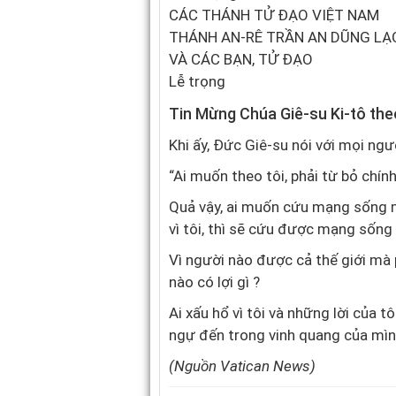
CÁC THÁNH TỬ ĐẠO VIỆT NAM
THÁNH AN-RÊ TRẦN AN DŨNG LẠ
VÀ CÁC BẠN, TỬ ĐẠO
Lễ trọng
Tin Mừng Chúa Giê-su Ki-tô the
Khi ấy, Đức Giê-su nói với mọi ngườ
“Ai muốn theo tôi, phải từ bỏ chí
Quả vậy, ai muốn cứu mạng sống mì
vì tôi, thì sẽ cứu được mạng sống 
Vì người nào được cả thế giới mà p
nào có lợi gì ?
Ai xấu hổ vì tôi và những lời của t
ngự đến trong vinh quang của mình
(Nguồn Vatican News)