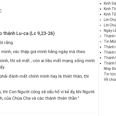
Kinh S
Kinh T
C
Kinh Tố
Lời Ch
Lời Ch
Ngày Lễ
o thánh Lu-ca (Lc 9,23-26)
Thánh 
Tin Mừ
i rằng :
Thánh 
nh mình, vác thập giá mình hằng ngày mà theo.
Thánh 
Thánh
nh, thì sẽ mất ; còn ai liều mất mạng sống mình
Thánh 
ấy.
Nhịp Đ
Tin tứ
hải đánh mất chính mình hay là thiệt thân, thì
Về chún
ôi, thì Con Người cũng sẽ xấu hổ vì kẻ ấy, khi Người
, của Chúa Cha và các thánh thiên thần.”