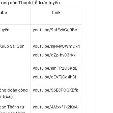
trong các
Thánh Lễ trực tuyến
ube
Link
tuyến
youtu.be/9hfEvbGg0Bc
Giúp Sài Gòn
youtu.be/njkMyQWmOk4
youtu.be/dZp-hv03rKk
youtu.be/ajhTP2O6KqE
youtu.be/oEVTjCd4h3I
Cộng đoàn công
youtu.be/S6E8POGKEfk
ntréal)
các Thánh tử
youtu.be/AMxxf1k2KeA