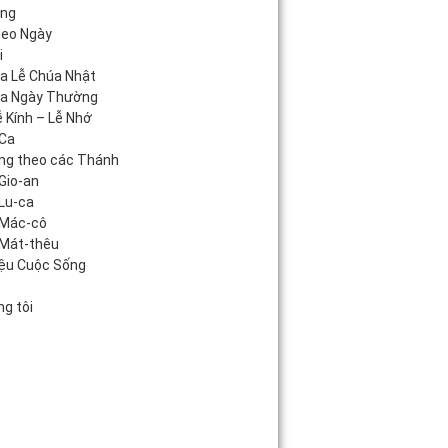
áng
heo Ngày
i
úa Lễ Chúa Nhật
úa Ngày Thường
 Kính – Lễ Nhớ
Ca
ng theo các Thánh
Gio-an
Lu-ca
 Mác-cô
Mát-thêu
iệu Cuộc Sống
c
g tôi