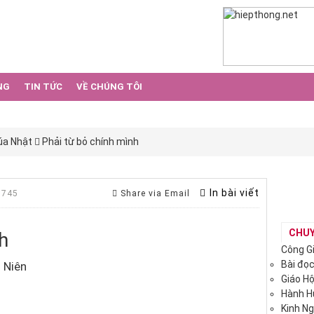
NG
TIN TỨC
VỀ CHÚNG TÔI
úa Nhật
Phải từ bỏ chính mình
In bài viết
 745
Share via Email
CHU
h
Công G
Bài đọ
 Niên
Giáo H
Hành 
Kinh N