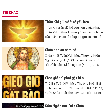
TIN KHÁC
Thần Khí giúp đỡ kẻ yếu hèn
Thần Khí giúp đỡ kẻ yếu hèn Chúa Nhật
Tuần XVI – Mùa Thường Niên Bài trích thư
của thánh Phao-lô tông đồ gửi tín hữu Rô-
ma (Rm 8,26-27). 26 Thưa anh em, có
Thần Khí giúp đỡ chúng ta là...
Chúa ban ơn sám hối
Chúa Nhật Tuần XVI - Mùa Thường Niên
Người có tội được Chúa ban ơn sám hối.
Bài trích sách Khôn ngoan (Kn 12,13.16-
19). 13Lạy Thiên Chúa, ngoài Ngài ra,
chẳng còn thần nào khác để Ngài phải
Gieo gió thì phải gặt bão
chứng tỏ...
Thứ Ba Tuần XIV - Mùa Thường Niên Bài
trích sách ngôn sứ Hô-sê. (Hs 8,4-7.11-13)
4Đức Chúa phán thế này : Con cái Ít-ra-en
phong vương người mà Ta không chọn,
tôn làm lãnh tụ kẻ Ta không biết,...
Sấm Ngôn của Đức Chúa