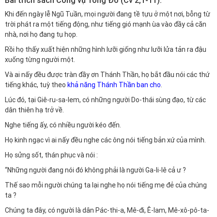
Bài trích sách Công vụ Tông Đồ (Cv 2,1-11).
Khi đến ngày lễ Ngũ Tuần, mọi người đang tề tựu ở một nơi, bỗng từ
trời phát ra một tiếng động, như tiếng gió mạnh ùa vào đầy cả căn
nhà, nơi họ đang tụ họp.
Rồi họ thấy xuất hiện những hình lưỡi giống như lưỡi lửa tản ra đậu
xuống từng người một.
Và ai nấy đều được tràn đầy ơn Thánh Thần, họ bắt đầu nói các thứ
tiếng khác, tuỳ theo
khả năng Thánh Thần ban cho
.
Lúc đó, tại Giê-ru-sa-lem, có những người Do-thái sùng đạo, từ các
dân thiên hạ trở về.
Nghe tiếng ấy, có nhiều người kéo đến.
Họ kinh ngạc vì ai nấy đều nghe các ông nói tiếng bản xứ của mình.
Họ sửng sốt, thán phục và nói :
“Những người đang nói đó không phải là người Ga-li-lê cả ư ?
Thế sao mỗi người chúng ta lại nghe họ nói tiếng mẹ đẻ của chúng
ta ?
Chúng ta đây, có người là dân Pác-thi-a, Mê-đi, Ê-lam, Mê-xô-pô-ta-