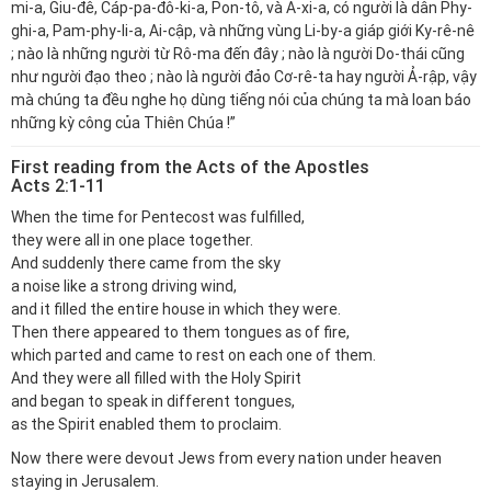
mi-a, Giu-đê, Cáp-pa-đô-ki-a, Pon-tô, và A-xi-a, có người là dân Phy-
ghi-a, Pam-phy-li-a, Ai-cập, và những vùng Li-by-a giáp giới Ky-rê-nê
; nào là những người từ Rô-ma đến đây ; nào là người Do-thái cũng
như người đạo theo ; nào là người đảo Cơ-rê-ta hay người Ả-rập, vậy
mà chúng ta đều nghe họ dùng tiếng nói của chúng ta mà loan báo
những kỳ công của Thiên Chúa !”
First reading from the Acts of the Apostles
Acts 2:1-11
When the time for Pentecost was fulfilled,
they were all in one place together.
And suddenly there came from the sky
a noise like a strong driving wind,
and it filled the entire house in which they were.
Then there appeared to them tongues as of fire,
which parted and came to rest on each one of them.
And they were all filled with the Holy Spirit
and began to speak in different tongues,
as the Spirit enabled them to proclaim.
Now there were devout Jews from every nation under heaven
staying in Jerusalem.