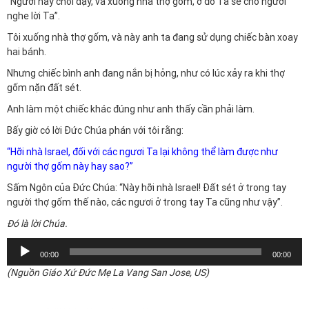
“Ngươi hãy chỗi dậy, và xuống nhà thợ gốm, ở đó Ta sẽ cho ngươi
nghe lời Ta”.
Tôi xuống nhà thợ gốm, và này anh ta đang sử dụng chiếc bàn xoay
hai bánh.
Nhưng chiếc bình anh đang nắn bị hỏng, như có lúc xảy ra khi thợ
gốm nặn đất sét.
Anh làm một chiếc khác đúng như anh thấy cần phải làm.
Bấy giờ có lời Đức Chúa phán với tôi rằng:
“Hỡi nhà Israel, đối với các ngươi Ta lại không thể làm được như
người thợ gốm này hay sao?”
Sấm Ngôn của Đức Chúa: “Này hỡi nhà Israel! Đất sét ở trong tay
người thợ gốm thế nào, các ngươi ở trong tay Ta cũng như vậy”.
Ðó là lời Chúa.
Trình
00:00
00:00
chơi
(Nguồn Giáo Xứ Đức Mẹ La Vang San Jose, US)
Audio