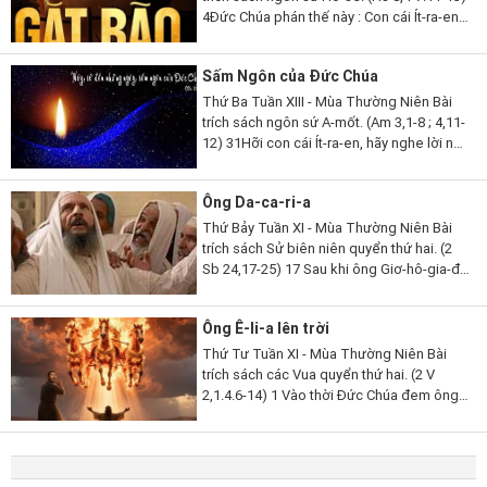
4Đức Chúa phán thế này : Con cái Ít-ra-en
phong vương người mà Ta không chọn,
tôn làm lãnh tụ kẻ Ta không biết,...
Sấm Ngôn của Đức Chúa
Thứ Ba Tuần XIII - Mùa Thường Niên Bài
trích sách ngôn sứ A-mốt. (Am 3,1-8 ; 4,11-
12) 31Hỡi con cái Ít-ra-en, hãy nghe lời này,
lời Đức Chúa phán để tố cáo các ngươi, tố
cáo toàn thể thị...
Ông Da-ca-ri-a
Thứ Bảy Tuần XI - Mùa Thường Niên Bài
trích sách Sử biên niên quyển thứ hai. (2
Sb 24,17-25) 17 Sau khi ông Giơ-hô-gia-đa
qua đời, các thủ lãnh Giu-đa đến bái yết
nhà vua và lúc ấy nhà vua...
Ông Ê-li-a lên trời
Thứ Tư Tuần XI - Mùa Thường Niên Bài
trích sách các Vua quyển thứ hai. (2 V
2,1.4.6-14) 1 Vào thời Đức Chúa đem ông
Ê-li-a lên trời trong cơn gió lốc, ông Ê-li-a
và ông Ê-li-sa rời Ghin-gan. 4 Các...