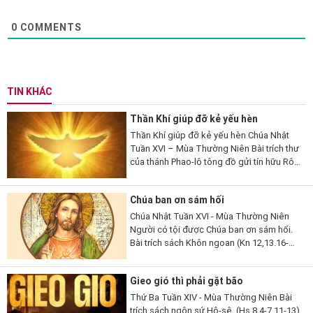
0
COMMENTS
TIN KHÁC
Thần Khí giúp đỡ kẻ yếu hèn
Thần Khí giúp đỡ kẻ yếu hèn Chúa Nhật
Tuần XVI – Mùa Thường Niên Bài trích thư
của thánh Phao-lô tông đồ gửi tín hữu Rô-
ma (Rm 8,26-27). 26 Thưa anh em, có
Thần Khí giúp đỡ chúng ta là...
Chúa ban ơn sám hối
Chúa Nhật Tuần XVI - Mùa Thường Niên
Người có tội được Chúa ban ơn sám hối.
Bài trích sách Khôn ngoan (Kn 12,13.16-
19). 13Lạy Thiên Chúa, ngoài Ngài ra,
chẳng còn thần nào khác để Ngài phải
Gieo gió thì phải gặt bão
chứng tỏ...
Thứ Ba Tuần XIV - Mùa Thường Niên Bài
trích sách ngôn sứ Hô-sê. (Hs 8,4-7.11-13)