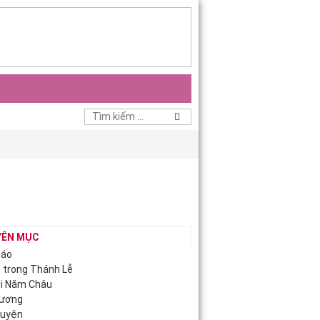
YÊN MỤC
iáo
c trong Thánh Lễ
ội Năm Châu
Hương
guyện