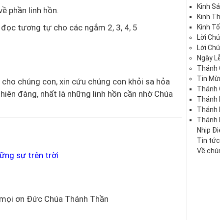
Kinh S
về phần linh hồn.
Kinh T
à đọc tương tự cho các ngắm 2, 3, 4, 5
Kinh Tố
Lời Ch
Lời Ch
Ngày Lễ
Thánh 
Tin Mừ
i cho chúng con, xin cứu chúng con khỏi sa hỏa
Thánh 
thiên đàng, nhất là những linh hồn cần nhờ Chúa
Thánh 
Thánh
Thánh 
Nhịp Đ
Tin tứ
Về chún
ững sự trên trời
y mọi ơn Đức Chúa Thánh Thần