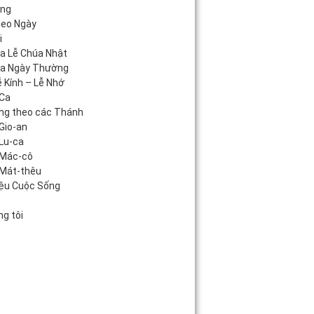
áng
heo Ngày
i
úa Lễ Chúa Nhật
úa Ngày Thường
 Kính – Lễ Nhớ
Ca
ng theo các Thánh
Gio-an
Lu-ca
 Mác-cô
Mát-thêu
iệu Cuộc Sống
c
g tôi