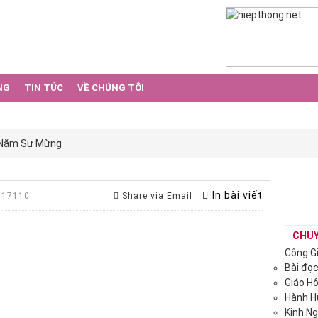
NG
TIN TỨC
VỀ CHÚNG TÔI
Năm Sự Mừng
In bài viết
 17110
Share via Email
CHU
Công G
Bài đọ
Giáo H
Hành 
Kinh N