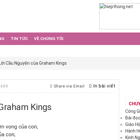
NG
TIN TỨC
VỀ CHÚNG TÔI
Lời Cầu Nguyện của Graham Kings
In bài viết
 659
Share via Email
CHU
 Graham Kings
Công G
Bài đọ
Giáo H
am vọng của con;
Hành 
ủa con;
Kinh N