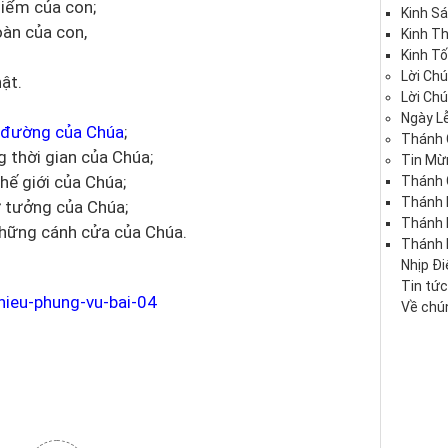
điểm của con;
Kinh S
oàn của con,
Kinh T
Kinh Tố
Lời Ch
ật.
Lời Ch
Ngày Lễ
 đường của Chúa
;
Thánh 
 thời gian của Chúa;
Tin Mừ
hế giới của Chúa;
Thánh 
Thánh 
ư tưởng của Chúa;
Thánh
những cánh cửa của Chúa.
Thánh 
Nhịp Đ
Tin tứ
hieu-phung-vu-bai-04
Về chún