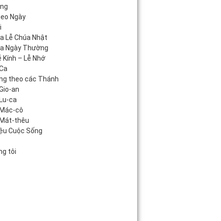
áng
heo Ngày
i
úa Lễ Chúa Nhật
úa Ngày Thường
 Kính – Lễ Nhớ
Ca
ng theo các Thánh
Gio-an
Lu-ca
 Mác-cô
Mát-thêu
iệu Cuộc Sống
c
g tôi