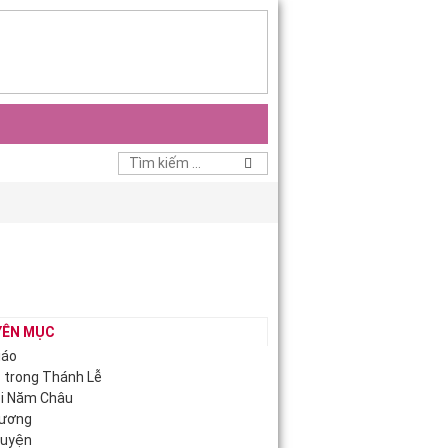
YÊN MỤC
iáo
c trong Thánh Lễ
ội Năm Châu
Hương
guyện