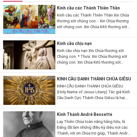
Kinh cầu các Thánh Thiên Thần
Kinh cầu các Thánh Thiên Thần Xin Chúa
thương xót chúng con. - Xin Chúa thương
xót chúng con. Xin Chúa Kitô thương xót
chúng con. - Xin Chúa Kitô thương xót
chúng con. Xin Chúa thương xót chúng
Kinh cầu chịu nạn
con....
Kinh cầu chịu nạn Xin Chúa thương xót
Chúng con. * Thưa: Xin Chúa thương xót
chúng con. Xin Chúa Kitô thương xót
chúng. *Xin Chúa Kitô thương xót chúng
con. Xin Chúa thương xót chúng con. *Xin
KINH CẦU DANH THÁNH CHÚA GIÊSU
Chúa thương xót chúng...
KINH CẦU DANH THÁNH CHÚA GIÊSU
(Holy Name of Jesus Litany) Tác giả Kinh
Cầu Danh Cực Thánh Chúa Giêsu là hai
thánh John Capistrano (1386-1456) và
Bernadine thành Siena (1380-1444), cả hai
Kinh Thánh André Bessette
đều có lòng rất sùng kính và...
Lạy Thiên Chúa toàn năng hằng hữu, là
Đấng đã làm những điều kỳ diệu nơi các
Thánh, với ơn Chúa trợ giúp, Thánh André