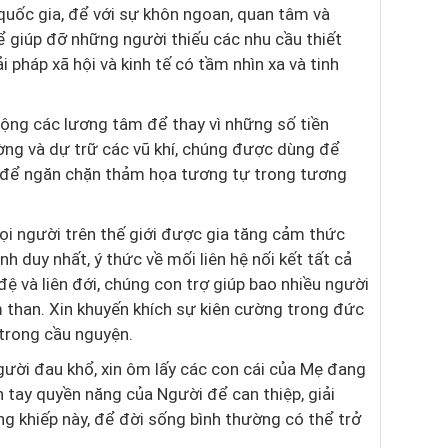
 quốc gia, để với sự khôn ngoan, quan tâm và
 giúp đỡ những người thiếu các nhu cầu thiết
i pháp xã hội và kinh tế có tầm nhìn xa và tinh
động các lương tâm để thay vì những số tiền
ng và dự trữ các vũ khí, chúng được dùng để
ả để ngăn chặn thảm họa tương tự trong tương
mọi người trên thế giới được gia tăng cảm thức
h duy nhất, ý thức về mối liên hệ nối kết tất cả
đệ và liên đới, chúng con trợ giúp bao nhiều người
 than. Xin khuyến khích sự kiên cường trong đức
ỉ trong cầu nguyện.
ười đau khổ, xin ôm lấy các con cái của Mẹ đang
 tay quyền năng của Người để can thiệp, giải
ng khiếp này, để đời sống bình thường có thể trở