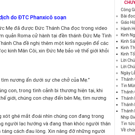
CHU
Công G
Bài đọ
 dịch do ĐTC Phanxicô soạn
Giáo H
 Đức Mẹ đã được Đức Thánh Cha đọc trong video
Hành 
ám quản Roma cử hành tại đền thánh Đức Mẹ Tình
Kinh N
Kinh S
Thánh Cha đề nghị thêm một kinh nguyện để các
Kinh T
ọc kinh Mân Côi, xin Đức Mẹ bảo vệ thế giới khỏi
Kinh Tố
Lời Ch
Lời Ch
Ngày Lễ
 tìm nương ẩn dưới sự che chở của Mẹ.”
Thánh 
Tin Mừ
g con, trong tình cảnh bi thương hiện tại, khi
Thánh 
 thế giới, chúng con chạy đến bên Mẹ, tìm nương
Thánh 
Thánh
Thánh 
ng xót ghé mắt đoái nhìn chúng con đang trong
Nhịp Đ
ững người lạc hướng và đang than khóc người thân
Tin tứ
Về chún
n táng cách đau lòng. Xin nâng đỡ những người