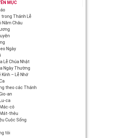
YÊN MỤC
iáo
c trong Thánh Lễ
ội Năm Châu
Hương
guyện
áng
heo Ngày
i
úa Lễ Chúa Nhật
úa Ngày Thường
 Kính – Lễ Nhớ
Ca
ng theo các Thánh
Gio-an
Lu-ca
 Mác-cô
Mát-thêu
iệu Cuộc Sống
c
g tôi