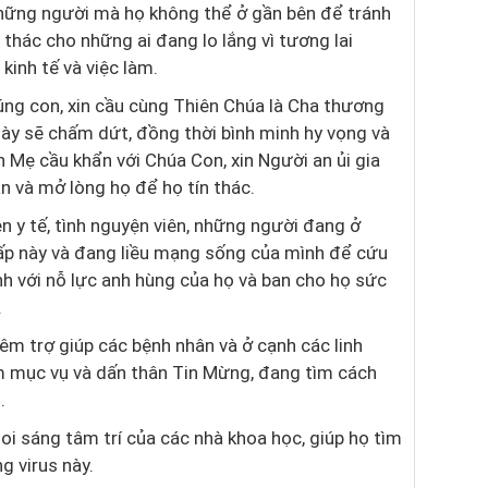
những người mà họ không thể ở gần bên để tránh
n thác cho những ai đang lo lắng vì tương lai
kinh tế và việc làm.
úng con, xin cầu cùng Thiên Chúa là Cha thương
ày sẽ chấm dứt, đồng thời bình minh hy vọng và
in Mẹ cầu khẩn với Chúa Con, xin Người an ủi gia
n và mở lòng họ để họ tín thác.
iên y tế, tình nguyện viên, những người đang ở
cấp này và đang liều mạng sống của mình để cứu
h với nỗ lực anh hùng của họ và ban cho họ sức
.
m trợ giúp các bệnh nhân và ở cạnh các linh
m mục vụ và dấn thân Tin Mừng, đang tìm cách
.
soi sáng tâm trí của các nhà khoa học, giúp họ tìm
g virus này.