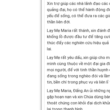
Xin trợ giúp các nhà lãnh đạo các
quảng đại, họ có thể hành động để
yếu để sống, có thể đưa ra các giả
thần liên đới.
Lạy Mẹ Maria rất thánh, xin đánh 
khổng lồ được đầu tư để tăng cườ
thúc đẩy các nghiên cứu hiệu qu
lai.
Lạy Mẹ rất yêu dấu, xin giúp cho 
mình cùng thuộc về một đại gia đìn
mọi người, để với tinh thần huynh 
đang sống trong nghèo đói và lầm
tin, bền chí trong phục vụ và liên l
Lạy Mẹ Maria, Đấng An ủi những ng
gặp hoạn nạn và xin Chúa dùng bàn
thoát chúng con khỏi đại dịch khủ
lại trong thanh bình.