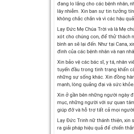
đang lo lắng cho các bệnh nhân, 
lây nhiễm. Xin ban sự tin tưởng tí
không chắc chắn và vì các hậu quả 
Lạy Đức Mẹ Chúa Trời và là Mẹ ch
xót cho chúng con, để thử thách n
bình an sẽ lại đến. Như tại Cana, x
đình của các bệnh nhân và nạn nhâ
Xin bảo vệ các bác sĩ, y tá, nhân v
tuyến đầu trong tình trạng khẩn 
những sự sống khác. Xin đồng hàn
mạnh, lòng quảng đại và sức khỏe
Xin ở gần bên những người ngày đê
mục, những người với sự quan tâ
giúp đỡ và hỗ trợ tất cả mọi người
Lạy Đức Trinh nữ thánh thiện, xin 
ra giải pháp hiệu quả để chiến thắn