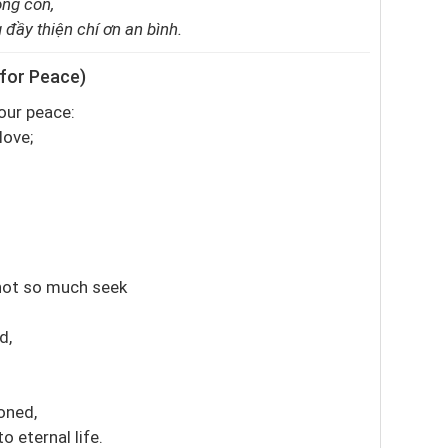
òng con,
đầy thiện chí ơn an bình.
 for Peace)
our peace:
love;
 not so much seek
d,
doned,
o eternal life.