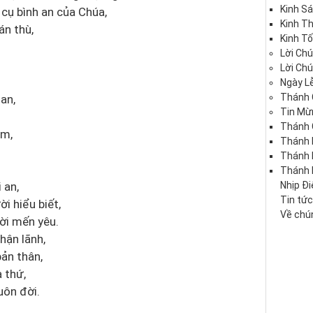
Kinh S
 cụ bình an của Chúa,
Kinh T
n thù,
Kinh Tố
Lời Ch
Lời Ch
Ngày Lễ
Thánh 
an,
Tin Mừ
Thánh 
ăm,
Thánh 
Thánh
Thánh 
 an,
Nhịp Đ
Tin tứ
i hiểu biết,
Về chún
ời mến yêu.
nhận lãnh,
bản thân,
a thứ,
uôn đời.