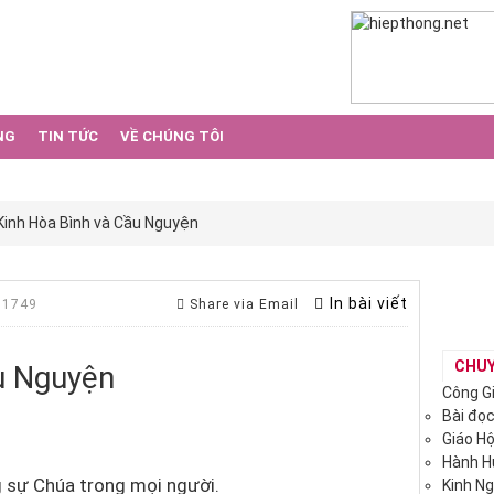
NG
TIN TỨC
VỀ CHÚNG TÔI
Kinh Hòa Bình và Cầu Nguyện
In bài viết
 1749
Share via Email
CHU
u Nguyện
Công G
Bài đọ
Giáo H
Hành 
g sự Chúa trong mọi người.
Kinh N