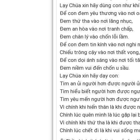
Lạy Chúa xin hãy dùng con như khí
Ðể con đem yêu thương vào nơi oá
Ðem thứ tha vào nơi lăng nhục,
Ðem an hòa vào nơi tranh chấp,
Ðem chân lý vào chốn lỗi lầm.
Ðể con đem tin kính vào nơi nghi n
Chiếu trông cậy vào nơi thất vọng,
Ðể con dọi ánh sáng vào nơi tối t
Ðem niềm vui đến chốn u sầu.
Lạy Chúa xin hãy dạy con:
Tìm an ủi người hơn được người ủi
Tìm hiểu biết người hơn được ngườ
Tìm yêu mến người hơn được ngư
Vì chính khi hiến thân là khi được 
Chính lúc quên mình là lúc gặp lại 
Vì chính khi thứ tha là khi được th
Chính lúc chết đi là khi vui sống m