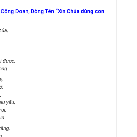
n Công Đoan, Dòng Tên
“Xin Chúa dùng con
húa,
i được,
ông.
a,
ờ,
,
au yếu,
ụi,
un.
vắng,
m,