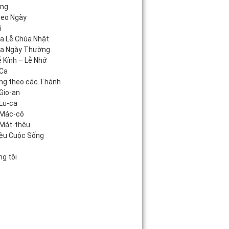
áng
heo Ngày
i
úa Lễ Chúa Nhật
úa Ngày Thường
 Kính – Lễ Nhớ
Ca
ng theo các Thánh
Gio-an
Lu-ca
 Mác-cô
Mát-thêu
iệu Cuộc Sống
c
g tôi