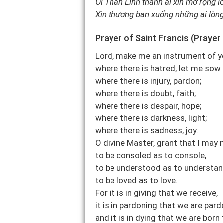
Ôi Thần Linh thánh ái xin mở rộng l
Xin thương ban xuống những ai lòng 
Prayer of Saint Francis (
Prayer
Lord, make me an instrument of y
where there is hatred, let me sow 
where there is injury, pardon;
where there is doubt, faith;
where there is despair, hope;
where there is darkness, light;
where there is sadness, joy.
O divine Master, grant that I may
to be consoled as to console,
to be understood as to understan
to be loved as to love.
For it is in giving that we receive,
it is in pardoning that we are par
and it is in dying that we are born t