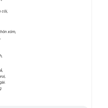
 côi,
thôn xóm,
,
h,
ả,
vui,
gài.
g