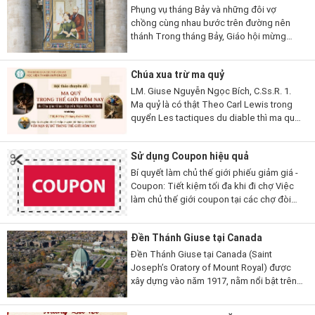
Phụng vụ tháng Bảy và những đôi vợ
chồng cùng nhau bước trên đường nên
thánh Trong tháng Bảy, Giáo hội mừng
kính nhiều đôi vợ chồng và gia đình thánh
thiện thuộc nhiều thời đại và hoàn cảnh
Chúa xua trừ ma quỷ
khác...
LM. Giuse Nguyễn Ngọc Bích, C.Ss.R. 1.
Ma quỷ là có thật Theo Carl Lewis trong
quyển Les tactiques du diable thì ma quỷ
có hai chiến thuật: Một là làm cho người ta
không tin có nó để nó được tự...
Sử dụng Coupon hiệu quả
Bí quyết làm chủ thế giới phiếu giảm giá -
Coupon: Tiết kiệm tối đa khi đi chợ Việc
làm chủ thế giới coupon tại các chợ đòi
hỏi bạn phải chuyển từ người mua sắm thụ
động sang người...
Đền Thánh Giuse tại Canada
Đền Thánh Giuse tại Canada (Saint
Joseph’s Oratory of Mount Royal) được
xây dựng vào năm 1917, nằm nổi bật trên
đỉnh đồi Mount Royal ở thành phố
Montreal, Năm 1955, Đại Thánh Đường