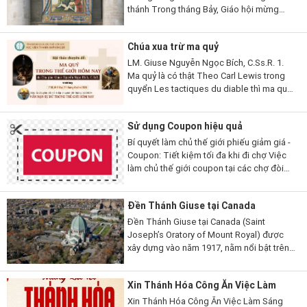
thánh Trong tháng Bảy, Giáo hội mừng
kính nhiều đôi vợ chồng và gia đình thánh
thiện thuộc nhiều thời đại và hoàn cảnh
Chúa xua trừ ma quỷ
khác...
LM. Giuse Nguyễn Ngọc Bích, C.Ss.R. 1.
Ma quỷ là có thật Theo Carl Lewis trong
quyển Les tactiques du diable thì ma quỷ
có hai chiến thuật: Một là làm cho người ta
không tin có nó để nó được tự...
Sử dụng Coupon hiệu quả
Bí quyết làm chủ thế giới phiếu giảm giá -
Coupon: Tiết kiệm tối đa khi đi chợ Việc
làm chủ thế giới coupon tại các chợ đòi
hỏi bạn phải chuyển từ người mua sắm thụ
động sang người...
Đền Thánh Giuse tại Canada
Đền Thánh Giuse tại Canada (Saint
Joseph’s Oratory of Mount Royal) được
xây dựng vào năm 1917, nằm nổi bật trên
đỉnh đồi Mount Royal ở thành phố
Montreal, Năm 1955, Đại Thánh Đường
Xin Thánh Hóa Công Ăn Việc Làm
này đã được thánh hiến với...
Xin Thánh Hóa Công Ăn Việc Làm Sáng