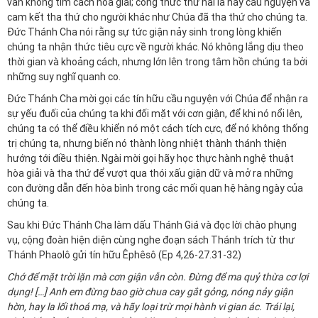
vẫn không tìm cách hòa giải; công thức thứ hai là hãy cầu nguyện và
cam kết tha thứ cho người khác như Chúa đã tha thứ cho chúng ta.
Đức Thánh Cha nói rằng sự tức giận nảy sinh trong lòng khiến
chúng ta nhận thức tiêu cực về người khác. Nó không lắng dịu theo
thời gian và khoảng cách, nhưng lớn lên trong tâm hồn chúng ta bởi
những suy nghĩ quanh co.
Đức Thánh Cha mời gọi các tín hữu cầu nguyện với Chúa để nhận ra
sự yếu đuối của chúng ta khi đối mặt với cơn giận, để khi nó nổi lên,
chúng ta có thể điều khiển nó một cách tích cực, để nó không thống
trị chúng ta, nhưng biến nó thành lòng nhiệt thành thánh thiện
hướng tới điều thiện. Ngài mời gọi hãy học thực hành nghệ thuật
hòa giải và tha thứ để vượt qua thói xấu giận dữ và mở ra những
con đường dẫn đến hòa bình trong các mối quan hệ hàng ngày của
chúng ta.
Sau khi Đức Thánh Cha làm dấu Thánh Giá và đọc lời chào phụng
vụ, cộng đoàn hiện diện cùng nghe đoạn sách Thánh trích từ thư
Thánh Phaolô gửi tín hữu Êphêsô (Ep 4,26-27.31-32)
Chớ để mặt trời lặn mà cơn giận vẫn còn. Đừng để ma quỷ thừa cơ lợi
dụng! […] Anh em đừng bao giờ chua cay gắt gỏng, nóng nảy giận
hờn, hay la lối thoá mạ, và hãy loại trừ mọi hành vi gian ác. Trái lại,