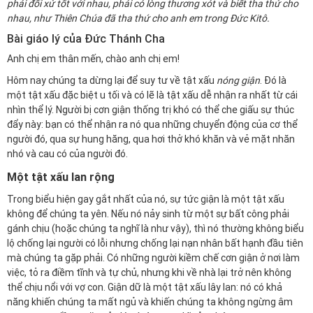
phải đối xử tốt với nhau, phải có lòng thương xót và biết tha thứ cho
nhau, như Thiên Chúa đã tha thứ cho anh em trong Đức Kitô.
Bài giáo lý của Đức Thánh Cha
Anh chị em thân mến, chào anh chị em!
Hôm nay chúng ta dừng lại để suy tư về tật xấu
nóng
giận
. Đó là
một tật xấu đặc biệt u tối và có lẽ là tật xấu dễ nhận ra nhất từ cái
nhìn thể lý. Người bị cơn giận thống trị khó có thể che giấu sự thúc
đẩy này: bạn có thể nhận ra nó qua những chuyển động của cơ thể
người đó, qua sự hung hăng, qua hơi thở khó khăn và vẻ mặt nhăn
nhó và cau có của người đó.
Một tật xấu lan rộng
Trong biểu hiện gay gắt nhất của nó, sự tức giận là một tật xấu
không để chúng ta yên. Nếu nó nảy sinh từ một sự bất công phải
gánh chịu (hoặc chúng ta nghĩ là như vậy), thì nó thường không biểu
lộ chống lại người có lỗi nhưng chống lại nạn nhân bất hạnh đầu tiên
mà chúng ta gặp phải. Có những người kiềm chế cơn giận ở nơi làm
việc, tỏ ra điềm tĩnh và tự chủ, nhưng khi về nhà lại trở nên không
thể chịu nổi với vợ con. Giận dữ là một tật xấu lây lan: nó có khả
năng khiến chúng ta mất ngủ và khiến chúng ta không ngừng âm