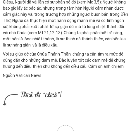
Giêsu, Người đã vài lần có sự phẫn nộ đó (xem Mc 3,5): Người không
bao giờ lấy ác báo ác, nhưng trong tâm hồn Người cảm nhận được
cảm giác này và, trong trường hợp những người buôn bán trong Đền
Thờ, Người đã thực hiện một hành động mạnh mẽ và có tính ngôn
sứ, không phải xuất phát từ sự giận dữ mà từ lòng nhiệt thành đối
với nhà Chúa (xem Mt 21,12-13). Chúng ta phải phân biệt rõ ràng,
một bên là lòng nhiệt thành, là sự thịnh nộ thánh thiện, còn bên kia
là sự nóng giận, và là điều xấu.
Với sự giúp đỡ của Chúa Thánh Thần, chúng ta cần tìm ra mức độ
đúng đắn cho những đam mê. Đào luyện tốt các đam mê để chúng
hướng đến điều thiện chứ không đến điều xấu. Cám ơn anh chị em.
Nguồn Vatican News