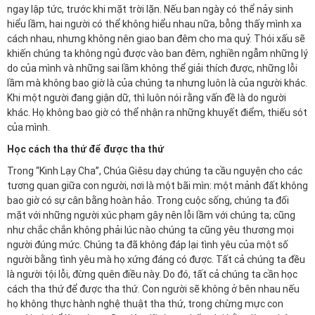
ngay lập tức, trước khi mặt trời lặn. Nếu ban ngày có thể nảy sinh
hiểu lầm, hai người có thể không hiểu nhau nữa, bỗng thấy mình xa
cách nhau, nhưng không nên giao ban đêm cho ma quỷ. Thói xấu sẽ
khiến chúng ta không ngủ được vào ban đêm, nghiền ngẫm những lý
do của mình và những sai lầm không thể giải thích được, những lỗi
lầm mà không bao giờ là của chúng ta nhưng luôn là của người khác.
Khi một người đang giận dữ, thì luôn nói rằng vấn đề là do người
khác. Họ không bao giờ có thể nhận ra những khuyết điểm, thiếu sót
của mình.
Học cách tha thứ để được tha thứ
Trong “Kinh Lạy Cha”, Chúa Giêsu dạy chúng ta cầu nguyện cho các
tương quan giữa con người, nơi là một bãi mìn: một mảnh đất không
bao giờ có sự cân bằng hoàn hảo. Trong cuộc sống, chúng ta đối
mặt với những người xúc phạm gây nên lỗi lầm với chúng ta; cũng
như chắc chắn không phải lúc nào chúng ta cũng yêu thương mọi
người đúng mức. Chúng ta đã không đáp lại tình yêu của một số
người bằng tình yêu mà họ xứng đáng có được. Tất cả chúng ta đều
là người tội lỗi, đừng quên điều này. Do đó, tất cả chúng ta cần học
cách tha thứ để được tha thứ. Con người sẽ không ở bên nhau nếu
họ không thực hành nghệ thuật tha thứ, trong chừng mực con