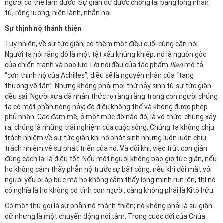
người có thể làm được. Sự giận dữ được chống lại bằng lòng nhân
từ, rộng lượng, hiền lành, nhẫn nại.
Sự thịnh nộ thánh thiện
Tuy nhiên, về sự tức giận, có thêm một điều cuối cùng cần nói.
Người ta nói rằng đó là một tật xấu khủng khiếp, nó là nguồn gốc
của chiến tranh và bạo lực. Lời nói đầu của tác phẩm
Iliad
mô tả
“cơn thịnh nộ của Achilles”, điều sẽ là nguyên nhân của “tang
thương vô tận”. Nhưng không phải mọi thứ nảy sinh từ sự tức giận
đều sai. Người xưa đã nhận thức rõ ràng rằng trong con người chúng
ta có một phần nóng nảy; đó điều không thể và không được phép
phủ nhận. Các đam mê, ở một mức độ nào đó, là vô thức: chúng xảy
ra, chúng là những trải nghiệm của cuộc sống. Chúng ta không chịu
trách nhiệm về sự tức giận khi nó phát sinh nhưng luôn luôn chịu
trách nhiệm về sự phát triển của nó. Và đôi khi, việc trút cơn giận
đúng cách lại là điều tốt. Nếu một người không bao giờ tức giận, nếu
họ không cảm thấy phẫn nộ trước sự bất công, nếu khi đối mặt với
người yếu bị áp bức mà họ không cảm thấy lòng mình run lên, thì nó
có nghĩa là họ không có tính con người, càng không phải là Kitô hữu.
Có một thứ gọi là sự phẫn nộ thánh thiện; nó không phải là sự giận
dữ nhưng là một chuyển động nội tâm. Trong cuộc đời của Chúa