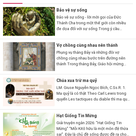
Bảo vệ sự sống
Bảo vệ sự sống - lời mời gọi của Đức
Thánh Cha trong một thế giới còn nhiều
đe dọa đối với sự sống Trong ý cầu
nguyện tháng 7/2026, Đức Thánh Cha Lêô
XIV mời gọi các tín hữu...
Vợ chồng cùng nhau nên thánh
Phụng vụ tháng Bảy và những đôi vợ
chồng cùng nhau bước trên đường nên
thánh Trong tháng Bảy, Giáo hội mừng
kính nhiều đôi vợ chồng và gia đình thánh
thiện thuộc nhiều thời đại và hoàn cảnh
Chúa xua trừ ma quỷ
khác...
LM. Giuse Nguyễn Ngọc Bích, C.Ss.R. 1.
Ma quỷ là có thật Theo Carl Lewis trong
quyển Les tactiques du diable thì ma quỷ
có hai chiến thuật: Một là làm cho người ta
không tin có nó để nó được tự...
Hạt Giống Tin Mừng
Giải truyện ngắn 2026: "Hạt Giống Tin
Mừng" “Mỗi Kitô hữu là một môn đệ thừa
sai”. Đây là chủ đề sống được đề ra cho