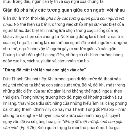
mưu trong đầu, ngăn cản lý trí và suy nghĩ của chúng ta.
Giận dữ phá hủy các tương quan giữa con người với nhau
Giận dữ là một thói xấu
phá hủy các tương quan giữa con người với
nhau
. Nó thể hiện sự bất lực trong việc chấp nhận sự khác biệt của
người khác, đặc biệt khi những lựa chọn trong cuộc sống của họ
khác với lựa chọn của chúng ta. Nó không dừng lại ở hành vi sai trái
của một người, nhưng là mọi thứ nơi người đó: chính người kia, người
như thế, người như vậy, là người gây ra sự tức giận và oán giận.
Chúng ta bắt đầu ghét giọng điệu, những cử chỉ bình thường hàng
ngày của họ, cách suy luận và cảm nhận của họ.
“Đừng để mặt trời lặn mà cơn giận vẫn còn”
Đức Thánh Cha nói tiếp: Khi tương quan đi đến mức độ thoái hóa
này, thì chúng ta không còn sáng suốt nữa. Bởi vì, đôi khi, một trong
những đặc điểm của sự tức giận là nó không thể nguôi ngoai theo
thời gian. Trong những trường hợp đó, ngay cả khoảng cách và sự
im lặng, thay vì xoa dịu sức nặng của những hiểu lầm, lại càng phóng
đại chúng thêm. Chính vì lý do này mà Thánh Tông đồ Phaolô – như
chúng ta đã nghe – khuyên các Kitô hữu của mình hãy giải quyết
ngay vấn đề và
cố gắng hòa giải
: “
Đừng để mặt trời lặn mà cơn giận
vẫn còn
” (Ep 4,26). Điều quan trọng là mọi thứ phải được hóa giải