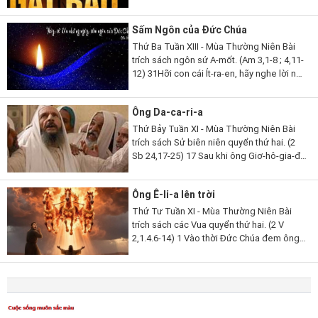
phong vương người mà Ta không chọn,
tôn làm lãnh tụ kẻ Ta không biết,...
Sấm Ngôn của Đức Chúa
Thứ Ba Tuần XIII - Mùa Thường Niên Bài
trích sách ngôn sứ A-mốt. (Am 3,1-8 ; 4,11-
12) 31Hỡi con cái Ít-ra-en, hãy nghe lời này,
lời Đức Chúa phán để tố cáo các ngươi, tố
cáo toàn thể thị...
Ông Da-ca-ri-a
Thứ Bảy Tuần XI - Mùa Thường Niên Bài
trích sách Sử biên niên quyển thứ hai. (2
Sb 24,17-25) 17 Sau khi ông Giơ-hô-gia-đa
qua đời, các thủ lãnh Giu-đa đến bái yết
nhà vua và lúc ấy nhà vua...
Ông Ê-li-a lên trời
Thứ Tư Tuần XI - Mùa Thường Niên Bài
trích sách các Vua quyển thứ hai. (2 V
2,1.4.6-14) 1 Vào thời Đức Chúa đem ông
Ê-li-a lên trời trong cơn gió lốc, ông Ê-li-a
và ông Ê-li-sa rời Ghin-gan. 4 Các...