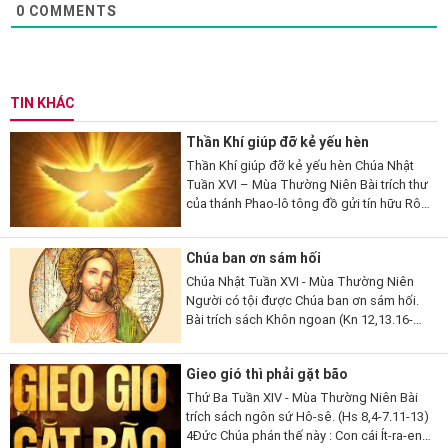
0
COMMENTS
TIN KHÁC
Thần Khí giúp đỡ kẻ yếu hèn
Thần Khí giúp đỡ kẻ yếu hèn Chúa Nhật
Tuần XVI – Mùa Thường Niên Bài trích thư
của thánh Phao-lô tông đồ gửi tín hữu Rô-
ma (Rm 8,26-27). 26 Thưa anh em, có
Thần Khí giúp đỡ chúng ta là...
Chúa ban ơn sám hối
Chúa Nhật Tuần XVI - Mùa Thường Niên
Người có tội được Chúa ban ơn sám hối.
Bài trích sách Khôn ngoan (Kn 12,13.16-
19). 13Lạy Thiên Chúa, ngoài Ngài ra,
chẳng còn thần nào khác để Ngài phải
Gieo gió thì phải gặt bão
chứng tỏ...
Thứ Ba Tuần XIV - Mùa Thường Niên Bài
trích sách ngôn sứ Hô-sê. (Hs 8,4-7.11-13)
4Đức Chúa phán thế này : Con cái Ít-ra-en