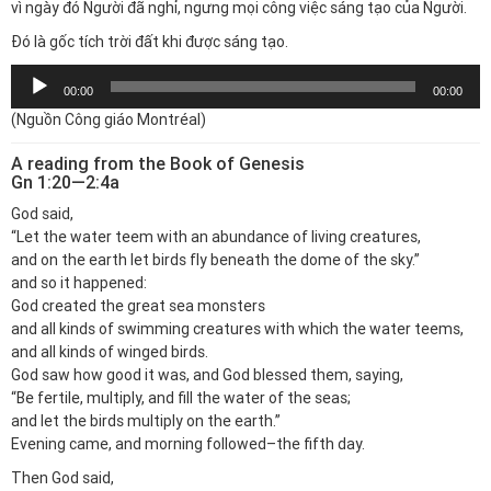
vì ngày đó Người đã nghỉ, ngưng mọi công việc sáng tạo của Người.
Đó là gốc tích trời đất khi được sáng tạo.
Trình
00:00
00:00
chơi
(Nguồn Công giáo Montréal)
Audio
A reading from the Book of Genesis
Gn 1:20—2:4a
God said,
“Let the water teem with an abundance of living creatures,
and on the earth let birds fly beneath the dome of the sky.”
and so it happened:
God created the great sea monsters
and all kinds of swimming creatures with which the water teems,
and all kinds of winged birds.
God saw how good it was, and God blessed them, saying,
“Be fertile, multiply, and fill the water of the seas;
and let the birds multiply on the earth.”
Evening came, and morning followed–the fifth day.
Then God said,