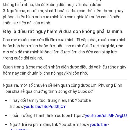
không hiểu nhau, khi đó không đối thoại với nhau được.
3. Người cha, người mẹ vì có 1 hoặc 2 đứa con thôi nên thường hay
phóng chiếu hình ảnh của mình lên con nghĩa là muốn con là hiện
thân, sự tiếp nối của mình.
Đây là điều rất nguy hiểm vì đứa con không phải là mình.
Cha mẹ muốn con sửa lỗi lầm của mình đã vấp phải, muốn con mình
hoàn hảo hơn mình hoặc là muốn con mình đạt được cái gì đó, ước
mơ nào đó mà mình không làm được làm cho đứa con bị áp lực
trong cuộc đời của nó.
Quan trọng là cha mẹ cần nhận diện được điều đó và hiểu rằng ngày
hôm nay cần chuẩn bị cho nó ngay khi còn nhỏ.
Ngoài ra, một số chuyên đề liên quan cũng được Lm. Phương Đình
Toại chia sẻ qua chương trình Dòng chảy Cuộc đời:
Thay đổi tâm lý tuổi trung niên, link Youtube
https://
youtu.be/tSqPud0fjCY
Tuổi Trưởng Thành, link Youtube https://
youtu.be/uI_MR7ivgLU
Người trẻ và phim đen, link Youtube https://
youtu.be/-