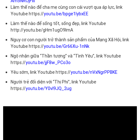
Am5NROjFxI
Làm thế nào để cha mẹ cùng con cái vượt qua áp lực, link
Youtube https://
youtu.be/bpge1IybxEE
Làm thế nào để sống tốt, sống đẹp, link Youtube
http://youtu.be/gHm1ugO9ImA
Nguy cơ con người trở thành sản phẩm của Mạng Xã Hội, link
Youtube https://
youtu.be/Gr66Xu-1nNk
Ngộ nhận giữa “Thần tượng” và “Tình Yêu”, link Youtube
https://
youtu.be/jjF8w_PCo3o
Yêu sớm, link Youtube https://
youtu.be/nVxNgrPPBKE
Người trẻ đối diện với “Thị Phi”, link Youtube
https://
youtu.be/Y0vI9JQ_2ug