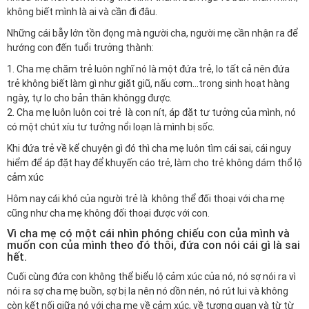
không biết mình là ai và cần đi đâu.
Những cái bẫy lớn tồn đọng mà người cha, người mẹ cần nhận ra để
hướng con đến tuổi trưởng thành:
1. Cha mẹ chăm trẻ luôn nghĩ nó là một đứa trẻ, lo tất cả nên đứa
trẻ không biết làm gì như giặt giũ, nấu cơm…trong sinh hoạt hàng
ngày, tự lo cho bản thân khôngg được.
2. Cha mẹ luôn luôn coi trẻ là con nít, áp đặt tư tưởng của mình, nó
có một chút xíu tư tưởng nổi loạn là mình bị sốc.
Khi đứa trẻ về kể chuyện gì đó thì cha mẹ luôn tìm cái sai, cái nguy
hiểm để áp đặt hay để khuyến cáo trẻ, làm cho trẻ không dám thổ lộ
cảm xúc
Hôm nay cái khó của người trẻ là không thể đối thoại với cha mẹ
cũng như cha mẹ không đối thoại được với con.
Vì cha mẹ có một cái nhìn phóng chiếu con của mình và
muốn con của mình theo đó thôi, đứa con nói cái gì là sai
hết.
Cuối cùng đứa con không thể biểu lộ cảm xúc của nó, nó sợ nói ra vì
nói ra sợ cha mẹ buồn, sợ bị la nên nó dồn nén, nó rút lui và không
còn kết nối giữa nó với cha mẹ về cảm xúc, về tương quan và từ từ