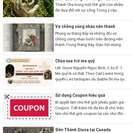
Thánh Cha trong một thế giới còn nhiều
đe dọa đối với sự sống Trong ý cầu
nguyện tháng 7/2026, Đức Thánh Cha Lêô
XIV mời gọi các tín hữu...
Vợ chồng cùng nhau nên thánh
Phụng vụ tháng Bảy và những đôi vợ
chồng cùng nhau bước trên đường nên
thánh Trong tháng Bảy, Giáo hội mừng
kính nhiều đôi vợ chồng và gia đình thánh
thiện thuộc nhiều thời đại và hoàn cảnh
Chúa xua trừ ma quỷ
khác...
LM. Giuse Nguyễn Ngọc Bích, C.Ss.R. 1.
Ma quỷ là có thật Theo Carl Lewis trong
quyển Les tactiques du diable thì ma quỷ
có hai chiến thuật: Một là làm cho người ta
không tin có nó để nó được tự...
Sử dụng Coupon hiệu quả
Bí quyết làm chủ thế giới phiếu giảm giá -
Coupon: Tiết kiệm tối đa khi đi chợ Việc
làm chủ thế giới coupon tại các chợ đòi
hỏi bạn phải chuyển từ người mua sắm thụ
động sang người...
Đền Thánh Giuse tại Canada