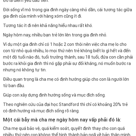
Đó là điểm yếu đầu tiên.
Đời sống vĩ mô trong gia đình ngày càng nhỏ dần, cái tương tác giữa
gia đình của mình với hàng xóm cũng ít đi.
Tương tác ít đi nên khả năng hiểu nhau rất khó.
Ngày hôm nay, nhiều bạn trẻ lớn lên trong gia đình nhỏ.
Ví dụ một gia đình chỉ có 1 hoặc 2 con thôi nên việc cha mẹ lo cho
con từ nhỏ quá nhiều, lo mọi thứ nên trẻ không biết lo gì hết và đến
một độ tuổi nào đó, tuổi trưởng thành, sau 18 tuổi, đứa con cần phải
bước ra khỏi gia đình thì nó gặp phải sự đối kháng, nó muốn bước ra
nhưng nó không tự tin.
Điều quan trọng là cha mẹ có định hướng giúp cho con là người lớn
từ ban đầu.
Giúp con xây dựng định hướng sống và mục đích sống.
Theo nghiên cứu của đại học Standford thì chỉ có khoảng 20% trẻ
có định hướng và mục đích sống rõ ràng.
Một cái bẫy mà cha mẹ ngày hôm nay vấp phải đó là:
Cha mẹ quá bảo vệ, quá kiểm soát, quyết định thay cho con quá
nhiều thứ nên con không thể hình thành bản ngã về bản thân mình,