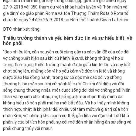
Ngài đưa ra lời mời gọi này trong cuộc gặp gỡ lúc 5 giờ chiều ngày
27-9-2018 với 850 tham dự viên khóa huấn luyện về ”hôn nhân và
gia đình” do giáo phận Roma và tòa Thượng Thẩm Rota ở Rota tổ
chức từ ngày 24 đến 26-9-2018 tại Đền thờ Thánh Gioan Laterano.
ĐTC nhận xét rằng:
Thiếu trưởng thành và yếu kém đức tin và sự hiểu biết về
hôn phối
”Bao nhiêu lần, căn nguyên cuối cùng gây ra các vấn đề của các đôi
vợ chồng xuất hiện sau khi cử hành lễ cưới, không những vì họ ở
trong tình trạng thiếu trưởng thành được giấu kín từ lâu và nay bất
chợt bùng lên, những còn vì họ yếu kém về đức tin Kitô và không
được Giáo Hội đồng hành, trong sự cô độc mà các đôi vợ chồng
thường bị bỏ mặc sau khi cử hành lễ cưới. Chỉ khi đối diện với đời
sống chung thường nhật, một cuộc sống đòi đôi vợ chồng phải hiến
thân và hy sinh cho nhau, một số người mới nhận thấy mình đã
không hiểu rõ hôn phối mà họ mới bắt đầu. Và họ thấy mình không
thích hợp, nhất là khi phải đối chiếu với tầm mức và giá trị của hôn
nhân Kitô, với những khía cạnh cụ thể, gắn liền với đặc tính bất khả
phân ly của bí tích hôn phối, sự cởi mở đón nhận hồng ân sự sống và
phải chung thủy với nhau”.