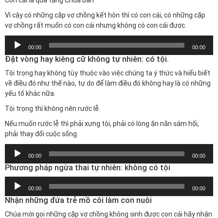
Con cái là quà tặng Chúa ban
Vì cậy có những cặp vợ chồng kết hôn thì có con cái, có những cặp
vợ chồng rất muốn có con cái nhưng không có con cái được.
Trình
00:00
00:00
chơi
Đặt vòng hay kiêng cữ không tự nhiên: có tội.
Audio
Tội trọng hay không tùy thuộc vào việc chúng ta ý thức và hiểu biết
về điều đó như thế nào, tự do để làm điều đó không hay là có những
yếu tố khác nữa.
Tội trọng thì không nên rước lễ.
Nếu muốn rước lễ thì phải xưng tội, phải có lòng ăn năn sám hối,
phải thay đổi cuộc sống.
Trình
00:00
00:00
chơi
Phương pháp ngừa thai tự nhiên: không có tội
Audio
Trình
00:00
00:00
chơi
Nhận những đứa trẻ mồ côi làm con nuôi
Audio
Chúa mời gọi những cặp vợ chồng không sinh được con cái hãy nhận