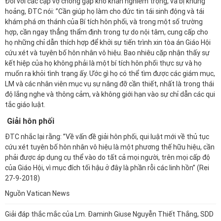
Đối với các cặp vợ chồng gặp khó khăn nghiêm trọng, và bị khủng
hoảng, ĐTC nói: ”Cần giúp họ làm cho đức tin tái sinh động và tái
khám phá ơn thánh của Bí tích hôn phối, và trong một số trường
hợp, cần ngay thẳng thẩm định trong tự do nội tâm, cung cấp cho
họ những chỉ dẫn thích hợp để khởi sự tiến trình xin tòa án Giáo Hội
cứu xét và tuyên bố hôn nhân vô hiệu. Bao nhiêu cặp nhận thấy sự
kết hiệp của họ không phải là một bí tích hôn phối thực sự và họ
muốn ra khỏi tình trạng ấy. Ước gì họ có thể tìm được các giám mục,
LM và các nhân viên mục vụ sự nâng đỡ cần thiết, nhất là trong thái
độ lắng nghe và thông cảm, và không giới hạn vào sự chỉ dẫn các qui
tắc giáo luật.
Giải hôn phối
ĐTC nhắc lại rằng: ”Về vấn đề giải hôn phối, qui luật mới về thủ tục
cứu xét tuyên bố hôn nhân vô hiệu là một phương thế hữu hiệu, cần
phải được áp dụng cụ thể vào do tất cả mọi người, trên mọi cấp độ
của Giáo Hội, vì mục đích tối hậu ở đây là phần rỗi các linh hồn” (Rei
27-9-2018)
Nguồn Vatican News
Giải đáp thắc mắc của Lm. Đaminh Giuse Nguyễn Thiết Thắng, SDD