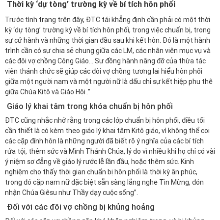
Thời kỳ ‘dự tòng’ trường kỳ về bí tích hôn phối
Trước tình trạng trên đây, ĐTC tái khẳng định cần phải có một thời
kỳ ‘dự tòng’ trường kỳ về bí tích hôn phối, trong việc chuẩn bị, trong
sự cử hành và những thời gian đầu sau khi kết hôn. Đó là một hành
trình cần có sự chia sẻ chung giữa các LM, các nhân viên mục vụ và
các đôi vợ chồng Công Giáo… Sự đồng hành nâng đỡ của thừa tác
viên thánh chức sẽ giúp các đôi vợ chồng tương lai hiểu hôn phối
giữa một người nam và một người nữ là dấu chỉ sự kết hiệp phu thê
giữa Chúa Kitô và Giáo Hội..”
Giáo lý khai tâm trong khóa chuẩn bị hôn phối
ĐTC cũng nhắc nhở rằng trong các lớp chuẩn bị hôn phối, điều tối
cần thiết là có kèm theo giáo lý khai tâm Kitô giáo, vì không thể coi
các cặp đính hôn là những người đã biết rõ ý nghĩa của các bí tích
rửa tội, thêm sức và Mình Thánh Chúa, lý do vì nhiều khi họ chỉ có vài
ý niệm sơ đẳng về giáo lý rước lễ lần đầu, hoặc thêm sức. Kinh
nghiệm cho thấy thời gian chuẩn bị hôn phối là thời kỳ ân phúc,
trong đó cặp nam nữ đặc biệt sẵn sàng lắng nghe Tin Mừng, đón
nhận Chúa Giêsu như Thầy dạy cuộc sống”.
Đối với các đôi vợ chồng bị khủng hoảng