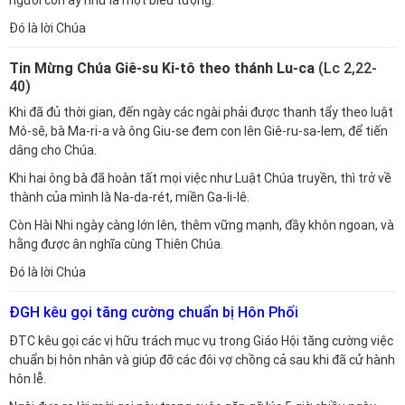
người con ấy như là một biểu tượng.
Đó là lời Chúa
Tin Mừng Chúa Giê-su Ki-tô theo thánh Lu-ca
(Lc 2,22-
40)
Khi đã đủ thời gian, đến ngày các ngài phải được thanh tẩy theo luật
Mô-sê, bà Ma-ri-a và ông Giu-se đem con lên Giê-ru-sa-lem, để tiến
dâng cho Chúa.
Khi hai ông bà đã hoàn tất mọi việc như Luật Chúa truyền, thì trở về
thành của mình là Na-da-rét, miền Ga-li-lê.
Còn Hài Nhi ngày càng lớn lên, thêm vững mạnh, đầy khôn ngoan, và
hằng được ân nghĩa cùng Thiên Chúa.
Đó là lời Chúa
ĐGH kêu gọi tăng cường chuẩn bị Hôn Phối
ĐTC kêu gọi các vị hữu trách mục vụ trong Giáo Hội tăng cường việc
chuẩn bị hôn nhân và giúp đỡ các đôi vợ chồng cả sau khi đã cử hành
hôn lễ.