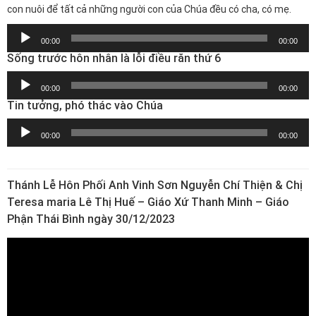
con nuôi để tất cả những người con của Chúa đều có cha, có mẹ.
Trình
00:00
00:00
chơi
Sống trước hôn nhân là lỗi điều răn thứ 6
Audio
Trình
00:00
00:00
chơi
Tin tưởng, phó thác vào Chúa
Audio
Trình
00:00
00:00
chơi
Audio
Thánh Lễ Hôn Phối Anh Vinh Sơn Nguyễn Chí Thiện & Chị
Teresa maria Lê Thị Huế – Giáo Xứ Thanh Minh – Giáo
Phận Thái Bình ngày 30/12/2023