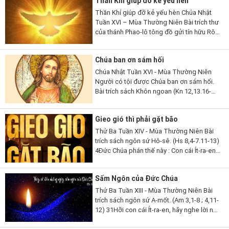
Thần Khí giúp đỡ kẻ yếu hèn
Thần Khí giúp đỡ kẻ yếu hèn Chúa Nhật
Tuần XVI – Mùa Thường Niên Bài trích thư
của thánh Phao-lô tông đồ gửi tín hữu Rô-
ma (Rm 8,26-27). 26 Thưa anh em, có
Thần Khí giúp đỡ chúng ta là...
Chúa ban ơn sám hối
Chúa Nhật Tuần XVI - Mùa Thường Niên
Người có tội được Chúa ban ơn sám hối.
Bài trích sách Khôn ngoan (Kn 12,13.16-
19). 13Lạy Thiên Chúa, ngoài Ngài ra,
chẳng còn thần nào khác để Ngài phải
Gieo gió thì phải gặt bão
chứng tỏ...
Thứ Ba Tuần XIV - Mùa Thường Niên Bài
trích sách ngôn sứ Hô-sê. (Hs 8,4-7.11-13)
4Đức Chúa phán thế này : Con cái Ít-ra-en
phong vương người mà Ta không chọn,
tôn làm lãnh tụ kẻ Ta không biết,...
Sấm Ngôn của Đức Chúa
Thứ Ba Tuần XIII - Mùa Thường Niên Bài
trích sách ngôn sứ A-mốt. (Am 3,1-8 ; 4,11-
12) 31Hỡi con cái Ít-ra-en, hãy nghe lời này,
lời Đức Chúa phán để tố cáo các ngươi, tố