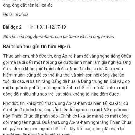
ông, ông đặt tên là I-xa-ác.
Đó là lời Chúa
Bài đọc 2
Hr 11,8.11-12.17-19
Đức tin của ông Áp-ra-ham, của bà Xa-ra và của ông I-xa-ác.
Bài trích thư gửi tín hữu Híp-ri.
Thưa anh em, nhờ đức tin, ông Áp-ra-ham đã vâng nghe tiếng Chúa
gọi mà ra đi đến một nơi ông sẽ được lãnh nhận làm gia nghiệp. Ông
đã ra đi mà không biết mình đi đâu. Nhờ đức tin, cả bà Xa-ra vốn
hiếm muộn, cũng đã có thể thụ thai và sinh con nối dòng vào lúc
tuổi đã cao, vì bà tin rằng Đấng đã hứa là Đấng trung tín. Bởi vậy, do
một người duy nhất, một người kể như chết rồi mà đã sinh ra một
dòng dõi nhiều như sao trời cát biển, không tài nào đếm được.
Nhờ đức tin, khi bị thử thách, ông Áp-ra-ham đã hiến tế I-xa-ác ; dù
đã nhận được lời hứa, ông vẫn hiến tế người con một. Về người con
này, Thiên Chúa đã phán bảo : Chính do I-xa-ác mà sẽ có một dòng
dõi mang tên ngươi. Quả thật, ông Áp-ra-ham nghĩ rằng Thiên Chúa
có quyền năng cho người chết trỗi dậy. Rốt cuộc, ông đã nhận lại