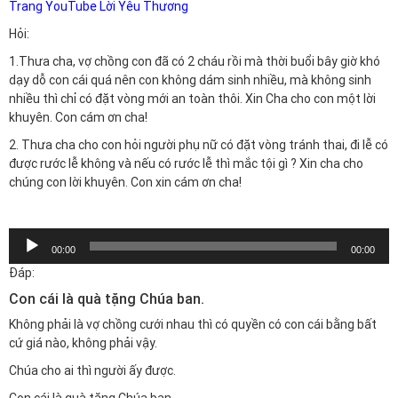
Trang YouTube Lời Yêu Thương
Hỏi:
1.Thưa cha, vợ chồng con đã có 2 cháu rồi mà thời buổi bây giờ khó
dạy dỗ con cái quá nên con không dám sinh nhiều, mà không sinh
nhiều thì chỉ có đặt vòng mới an toàn thôi. Xin Cha cho con một lời
khuyên. Con cám ơn cha!
2. Thưa cha cho con hỏi người phụ nữ có đặt vòng tránh thai, đi lễ có
được rước lễ không và nếu có rước lễ thì mắc tội gì ? Xin cha cho
chúng con lời khuyên. Con xin cám ơn cha!
Trình
00:00
00:00
chơi
Đáp:
Audio
Con cái là quà tặng Chúa ban.
Không phải là vợ chồng cưới nhau thì có quyền có con cái bằng bất
cứ giá nào, không phải vậy.
Chúa cho ai thì người ấy được.