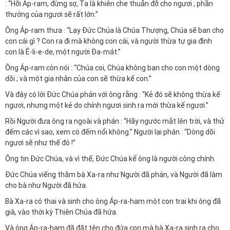
: “Hỡi Áp-ram, đừng sợ, Ta là khiên che thuẫn đỡ cho ngươi ; phần
thưởng của ngươi sẽ rất lớn.”
Ông Áp-ram thưa : “Lạy Đức Chúa là Chúa Thượng, Chúa sẽ ban cho
con cái gì ? Con ra đi mà không con cái, và người thừa tự gia đình
con là Ê-li-e-de, một người Đa-mát.”
Ông Áp-ram còn nói : “Chúa coi, Chúa không ban cho con một dòng
dõi ; và một gia nhân của con sẽ thừa kế con.”
Và đây có lời Đức Chúa phán với ông rằng : “Kẻ đó sẽ không thừa kế
ngươi, nhưng một kẻ do chính ngươi sinh ra mới thừa kế ngươi.”
Rồi Người đưa ông ra ngoài và phán : “Hãy ngước mắt lên trời, và thử
đếm các vì sao, xem có đếm nổi không.” Người lại phán : “Dòng dõi
ngươi sẽ như thế đó !”
Ông tin Đức Chúa, và vì thế, Đức Chúa kể ông là người công chính.
Đức Chúa viếng thăm bà Xa-ra như Người đã phán, và Người đã làm
cho bà như Người đã hứa.
Bà Xa-ra có thai và sinh cho ông Áp-ra-ham một con trai khi ông đã
già, vào thời kỳ Thiên Chúa đã hứa.
Và ông Áp-ra-ham đã đặt tên cho đứa con mà bà Xa-ra sinh ra cho