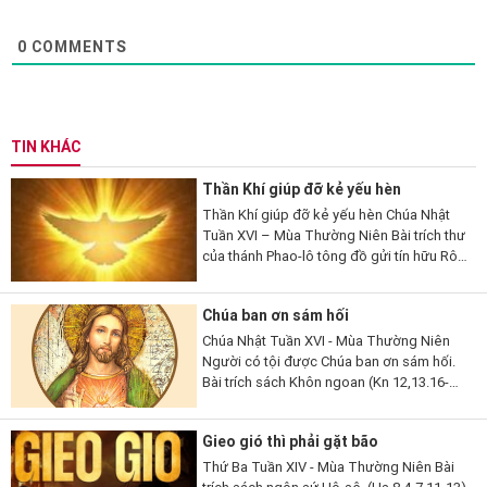
0
COMMENTS
TIN KHÁC
Thần Khí giúp đỡ kẻ yếu hèn
Thần Khí giúp đỡ kẻ yếu hèn Chúa Nhật
Tuần XVI – Mùa Thường Niên Bài trích thư
của thánh Phao-lô tông đồ gửi tín hữu Rô-
ma (Rm 8,26-27). 26 Thưa anh em, có
Thần Khí giúp đỡ chúng ta là...
Chúa ban ơn sám hối
Chúa Nhật Tuần XVI - Mùa Thường Niên
Người có tội được Chúa ban ơn sám hối.
Bài trích sách Khôn ngoan (Kn 12,13.16-
19). 13Lạy Thiên Chúa, ngoài Ngài ra,
chẳng còn thần nào khác để Ngài phải
Gieo gió thì phải gặt bão
chứng tỏ...
Thứ Ba Tuần XIV - Mùa Thường Niên Bài