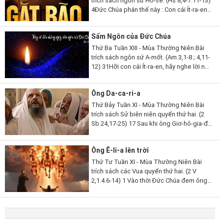
trích sách ngôn sứ Hô-sê. (Hs 8,4-7.11-13)
4Đức Chúa phán thế này : Con cái Ít-ra-en
phong vương người mà Ta không chọn,
tôn làm lãnh tụ kẻ Ta không biết,...
Sấm Ngôn của Đức Chúa
Thứ Ba Tuần XIII - Mùa Thường Niên Bài
trích sách ngôn sứ A-mốt. (Am 3,1-8 ; 4,11-
12) 31Hỡi con cái Ít-ra-en, hãy nghe lời này,
lời Đức Chúa phán để tố cáo các ngươi, tố
cáo toàn thể thị...
Ông Da-ca-ri-a
Thứ Bảy Tuần XI - Mùa Thường Niên Bài
trích sách Sử biên niên quyển thứ hai. (2
Sb 24,17-25) 17 Sau khi ông Giơ-hô-gia-đa
qua đời, các thủ lãnh Giu-đa đến bái yết
nhà vua và lúc ấy nhà vua...
Ông Ê-li-a lên trời
Thứ Tư Tuần XI - Mùa Thường Niên Bài
trích sách các Vua quyển thứ hai. (2 V
2,1.4.6-14) 1 Vào thời Đức Chúa đem ông
Ê-li-a lên trời trong cơn gió lốc, ông Ê-li-a
và ông Ê-li-sa rời Ghin-gan. 4 Các...