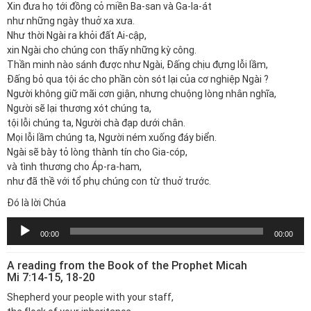
Xin đưa họ tới đồng cỏ miền Ba-san và Ga-la-át
như những ngày thuở xa xưa.
Như thời Ngài ra khỏi đất Ai-cập,
xin Ngài cho chúng con thấy những kỳ công.
Thần minh nào sánh được như Ngài, Đấng chịu đựng lỗi lầm,
Đấng bỏ qua tội ác cho phần còn sót lại của cơ nghiệp Ngài ?
Người không giữ mãi cơn giận, nhưng chuộng lòng nhân nghĩa,
Người sẽ lại thương xót chúng ta,
tội lỗi chúng ta, Người chà đạp dưới chân.
Mọi lỗi lầm chúng ta, Người ném xuống đáy biển.
Ngài sẽ bày tỏ lòng thành tín cho Gia-cóp,
và tình thương cho Áp-ra-ham,
như đã thề với tổ phụ chúng con từ thuở trước.
Đó là lời Chúa
Trình
00:00
00:00
chơi
Audio
A reading from the Book of the Prophet Micah
Mi 7:14-15, 18-20
Shepherd your people with your staff,