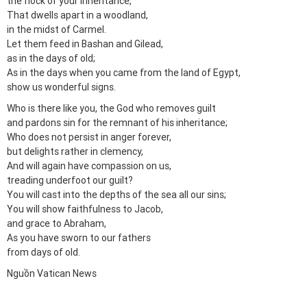
the flock of your inheritance,
That dwells apart in a woodland,
in the midst of Carmel.
Let them feed in Bashan and Gilead,
as in the days of old;
As in the days when you came from the land of Egypt,
show us wonderful signs.
Who is there like you, the God who removes guilt
and pardons sin for the remnant of his inheritance;
Who does not persist in anger forever,
but delights rather in clemency,
And will again have compassion on us,
treading underfoot our guilt?
You will cast into the depths of the sea all our sins;
You will show faithfulness to Jacob,
and grace to Abraham,
As you have sworn to our fathers
from days of old.
Nguồn Vatican News