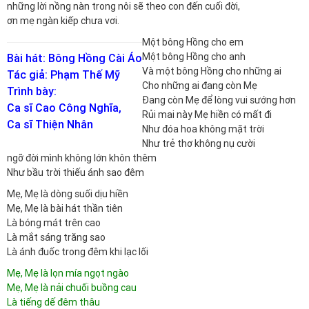
những lời nồng nàn trong nôi sẽ theo con đến cuối đời,
ơn mẹ ngàn kiếp chưa vơi.
Một bông Hồng cho em
Một bông Hồng cho anh
Bài hát: Bông Hồng Cài Áo
Và một bông Hồng cho những ai
Tác giả: Phạm Thế Mỹ
Cho những ai đang còn Mẹ
Trình bày:
Đang còn Mẹ để lòng vui sướng hơn
Ca sĩ Cao Công Nghĩa,
Rủi mai này Mẹ hiền có mất đi
Ca sĩ Thiện Nhân
Như đóa hoa không mặt trời
Như trẻ thơ không nụ cười
ngỡ đời mình không lớn khôn thêm
Như bầu trời thiếu ánh sao đêm
Mẹ, Mẹ là dòng suối dịu hiền
Mẹ, Mẹ là bài hát thần tiên
Là bóng mát trên cao
Là mắt sáng trăng sao
Là ánh đuốc trong đêm khi lạc lối
Mẹ, Mẹ là lọn mía ngọt ngào
Mẹ, Mẹ là nải chuối buồng cau
Là tiếng dế đêm thâu