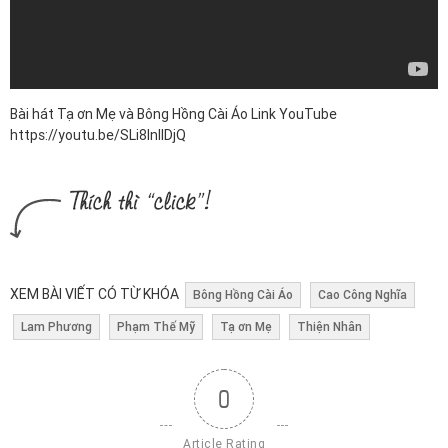
Bài hát Tạ ơn Mẹ và Bông Hồng Cài Áo Link YouTube
https://youtu.be/SLi8InIIDjQ
XEM BÀI VIẾT CÓ TỪ KHÓA
Bông Hồng Cài Áo
Cao Công Nghĩa
Lam Phương
Phạm Thế Mỹ
Tạ ơn Mẹ
Thiện Nhân
0
Article Rating