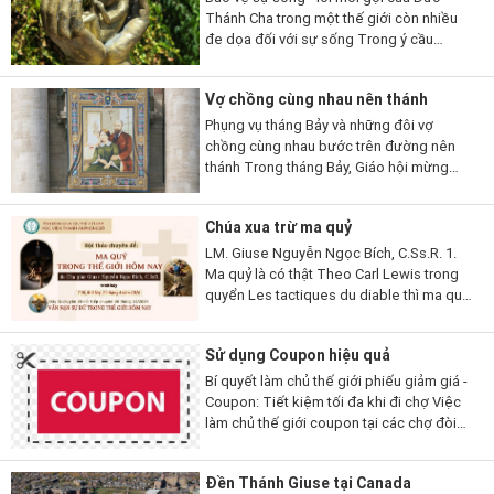
Thánh Cha trong một thế giới còn nhiều
đe dọa đối với sự sống Trong ý cầu
nguyện tháng 7/2026, Đức Thánh Cha Lêô
XIV mời gọi các tín hữu...
Vợ chồng cùng nhau nên thánh
Phụng vụ tháng Bảy và những đôi vợ
chồng cùng nhau bước trên đường nên
thánh Trong tháng Bảy, Giáo hội mừng
kính nhiều đôi vợ chồng và gia đình thánh
thiện thuộc nhiều thời đại và hoàn cảnh
Chúa xua trừ ma quỷ
khác...
LM. Giuse Nguyễn Ngọc Bích, C.Ss.R. 1.
Ma quỷ là có thật Theo Carl Lewis trong
quyển Les tactiques du diable thì ma quỷ
có hai chiến thuật: Một là làm cho người ta
không tin có nó để nó được tự...
Sử dụng Coupon hiệu quả
Bí quyết làm chủ thế giới phiếu giảm giá -
Coupon: Tiết kiệm tối đa khi đi chợ Việc
làm chủ thế giới coupon tại các chợ đòi
hỏi bạn phải chuyển từ người mua sắm thụ
động sang người...
Đền Thánh Giuse tại Canada