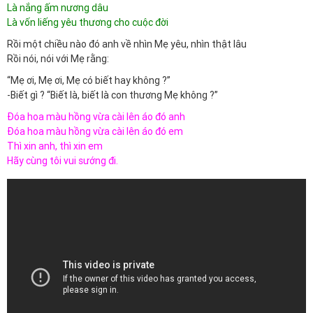
Là nắng ấm nương dâu
Là vốn liếng yêu thương cho cuộc đời
Rồi một chiều nào đó anh về nhìn Mẹ yêu, nhìn thật lâu
Rồi nói, nói với Mẹ rằng:
“Mẹ ơi, Mẹ ơi, Mẹ có biết hay không ?”
-Biết gì ? “Biết là, biết là con thương Mẹ không ?”
Đóa hoa màu hồng vừa cài lên áo đó anh
Đóa hoa màu hồng vừa cài lên áo đó em
Thì xin anh, thì xin em
Hãy cùng tôi vui sướng đi.