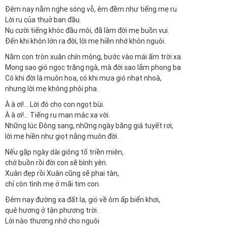
Ðêm nay nằm nghe sóng vỗ, êm đềm như tiếng mẹ ru.
Lời ru của thuở ban đầu.
Nụ cười tiếng khóc đầu môi, đã làm đời mẹ buồn vui.
Ðến khi khôn lớn ra đời, lời mẹ hiền nhớ khôn nguôi.
Năm con tròn xuân chín mộng, bước vào mái ấm trời xa.
Mong sao gió ngọc trăng ngà, mà đời sao lắm phong ba.
Có khi đời là muôn hoa, có khi mưa gió nhạt nhoà,
nhưng lời mẹ không phôi pha.
À à ơi!… Lời đó cho con ngọt bùi.
À à ơi!… Tiếng ru man mác xa vời.
Những lúc Đông sang, những ngày băng giá tuyết rơi,
lời mẹ hiền như giọt nắng muôn đời.
Nếu gặp ngày dài giông tố triền miên,
chớ buồn rồi đời con sẽ bình yên.
Xuân đẹp rồi Xuân cũng sẽ phai tàn,
chỉ còn tình mẹ ở mãi tim con.
Ðêm nay đường xa đất lạ, gió về ôm ấp biển khơi,
quê hương ở tận phương trời.
Lời nào thương nhớ cho nguôi